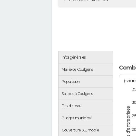
Infos générales
Combi
Mairie de Coulgens
(sourc
Population
3
Salaires à Coulgens
3
Prix de l'eau
Nombre d'entreprises
2
Budget municipal
2
Couverture 5G, mobile