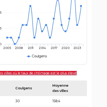
5
,5
0
2005
2008
2011
2014
2017
2020
2023
Coulgens
es villes où le taux de chômage est le plus élevé
Moyenne
Coulgens
des villes
30
158,4