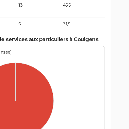
13
45,5
6
31,9
 services aux particuliers à Coulgens
Insee)