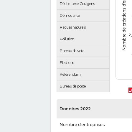
Nombre de créations d'entreprises
Déchetterie Coulgens
Délinquance
Risques naturels
2
Pollution
Bureau de vote
Elections
Référendum
Bureau de poste
L
Données 2022
Nombre d'entreprises