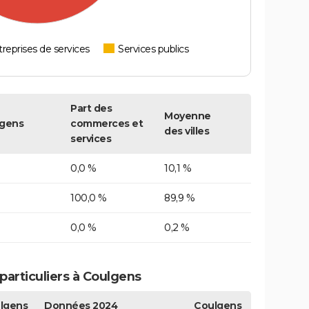
reprises de services
Services publics
Part des
Moyenne
gens
commerces et
des villes
services
0,0 %
10,1 %
100,0 %
89,9 %
0,0 %
0,2 %
articuliers à Coulgens
lgens
Données 2024
Coulgens