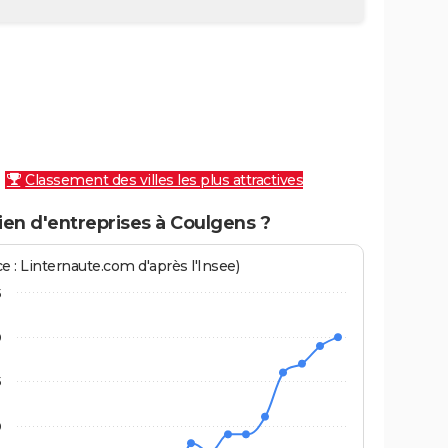
Classement des villes les plus attractives
en d'entreprises à Coulgens ?
e : Linternaute.com d'après l'Insee)
5
0
5
0