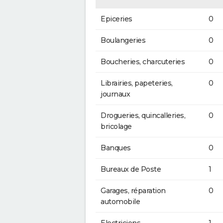
Epiceries
0
Boulangeries
0
Boucheries, charcuteries
0
Librairies, papeteries,
0
journaux
Drogueries, quincalleries,
0
bricolage
Banques
0
Bureaux de Poste
1
Garages, réparation
0
automobile