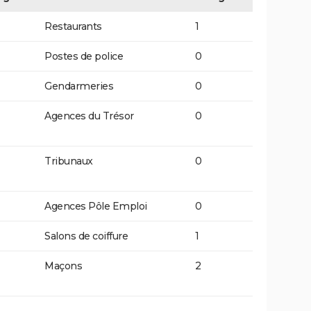
Restaurants
1
Postes de police
0
Gendarmeries
0
Agences du Trésor
0
Tribunaux
0
Agences Pôle Emploi
0
Salons de coiffure
1
Maçons
2