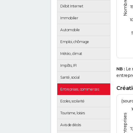
Débit Internet
1
Immobilier
1
Automobile
Emploi, chômage
Météo, climat
Impôts, IFI
NB :
Le 
entrepr
Santé, social
Créati
Entreprises, commerces
(sourc
Ecoles, scolarité
Tourisme, loisirs
Avis de décès
7