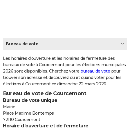
City break
Voyage de noces
Climat
Destinations
Voyage nature
Forum
+
PHOTO
GUIDES D'ACHAT
BONS PLANS
CARTE DE VOEUX
Bureau de vote
Carte Bonne année
Carte Pâques
Carte de Noël
Carte Saint-Valentin
Carte d'anniversaire
DICTIONNAIRE
Les horaires d'ouverture et les horaires de fermeture des
Biographies
Expressions
bureaux de vote à Courcemont pour les élections municipales
Dictionnaire
Citations
Proverbes
PROGRAMME TV
2026 sont disponibles. Cherchez votre
bureau de vote
pour
trouver son adresse et découvrez où et quand voter pour les
COPAINS D'AVANT
élections à Courcemont ce dimanche 22 mars 2026.
Se connecter
Collèges
Universités
Service militaire
S'inscrire
Lycées
Primaires
Entreprises
Avis de recherche
AVIS DE DÉCÈS
Bureau de vote de Courcemont
Bureau de vote unique
FORUM
Mairie
Lifestyle
Sport
Television
Cinema
Bricolage
Culture
Auto
Voyage
Place Maxime Bontemps
72110 Courcemont
Horaire d'ouverture et de fermeture