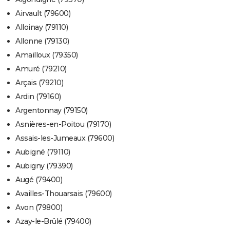
City break
Voyage de noces
Climat
Destinations
Voyage nature
Forum
+
PHOTO
Airvault (79600)
Alloinay (79110)
GUIDES D'ACHAT
Allonne (79130)
BONS PLANS
Amailloux (79350)
Amuré (79210)
CARTE DE VOEUX
Arçais (79210)
Carte Bonne année
Carte Pâques
Carte de Noël
Carte Saint-Valentin
Carte d'anniversaire
DICTIONNAIRE
Ardin (79160)
Argentonnay (79150)
Biographies
Expressions
Dictionnaire
Citations
Proverbes
PROGRAMME TV
Asnières-en-Poitou (79170)
COPAINS D'AVANT
Assais-les-Jumeaux (79600)
Aubigné (79110)
Se connecter
Collèges
Universités
Service militaire
S'inscrire
Lycées
Primaires
Entreprises
Avis de recherche
AVIS DE DÉCÈS
Aubigny (79390)
FORUM
Augé (79400)
Availles-Thouarsais (79600)
Lifestyle
Sport
Television
Cinema
Bricolage
Culture
Auto
Voyage
Avon (79800)
Azay-le-Brûlé (79400)