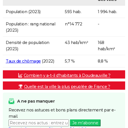
Population (2023)
593 hab.
1 994 hab.
Population : rang national
n°14 772
-
(2023)
Densité de population
43 hab/km²
168
(2023)
hab/km²
Taux de chômage
(2022)
5,7 %
8,8 %
Combien y a-t-il d'habitants à Doudeauville ?
Quelle est la ville la plus peuplée de France ?
A ne pas manquer
Recevez nos astuces et bons plans directement par e-
mail.
Je m'abonne