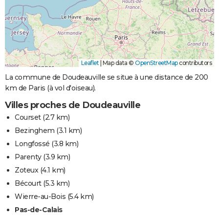
Leaflet
|
Map data ©
OpenStreetMap
contributors
La commune de Doudeauville se situe à une distance de 200
km de Paris (à vol d'oiseau).
Villes proches de Doudeauville
Courset
(2.7 km)
Bezinghem
(3.1 km)
Longfossé
(3.8 km)
Parenty
(3.9 km)
Zoteux
(4.1 km)
Bécourt
(5.3 km)
Wierre-au-Bois
(5.4 km)
Pas-de-Calais