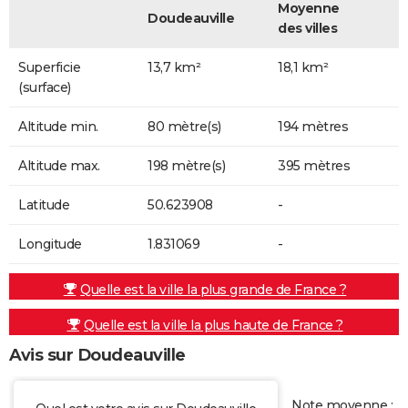
Moyenne
Doudeauville
des villes
Superficie
13,7 km²
18,1 km²
(surface)
Altitude min.
80 mètre(s)
194 mètres
Altitude max.
198 mètre(s)
395 mètres
Latitude
50.623908
-
Longitude
1.831069
-
Quelle est la ville la plus grande de France ?
Quelle est la ville la plus haute de France ?
Avis sur Doudeauville
Note moyenne :