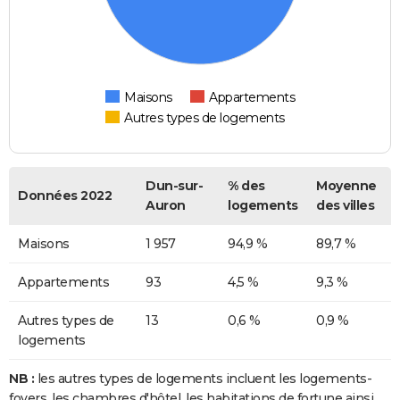
Maisons
Appartements
Autres types de logements
Dun-sur-
% des
Moyenne
Données 2022
Auron
logements
des villes
Maisons
1 957
94,9 %
89,7 %
Appartements
93
4,5 %
9,3 %
Autres types de
13
0,6 %
0,9 %
logements
NB :
les autres types de logements incluent les logements-
foyers, les chambres d'hôtel, les habitations de fortune ainsi