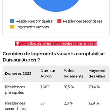
Résidences principales
Résidences secondaires
Logements vacants
Les villes où acheter sa résidence secondaire
Combien de logements vacants comptabilise
Dun-sur-Auron ?
Dun-sur-
% des
Moyenne
Données 2022
Auron
logements
des villes
Résidences
1 682
81,5 %
78,4 %
principales
Résidences
57
2,8 %
12,9 %
secondaires