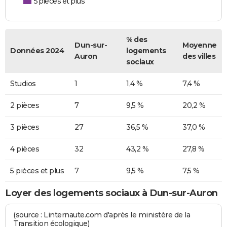
5 pièces et plus
% des
Dun-sur-
Moyenne
Données 2024
logements
Auron
des villes
sociaux
Studios
1
1,4 %
7,4 %
2 pièces
7
9,5 %
20,2 %
3 pièces
27
36,5 %
37,0 %
4 pièces
32
43,2 %
27,8 %
5 pièces et plus
7
9,5 %
7,5 %
Loyer des logements sociaux à Dun-sur-Auron
(source : Linternaute.com d'après le ministère de la
Transition écologique)