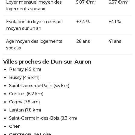
Loyer mensuel moyen des
5,87 €/m²
6,57 €/m²
logements sociaux
Evolution du loyer mensuel
+3,4 %
+4,1 %
moyen sur un an
Age moyen des logements
28 ans
41 ans
sociaux
Villes proches de Dun-sur-Auron
Parnay
(4.5 km)
Bussy
(4.6 km)
Saint-Denis-de-Palin
(5.5 km)
Contres
(6.2 km)
Cogny
(7.8 km)
Lantan
(7.8 km)
Saint-Germain-des-Bois
(8.3 km)
Cher
Centre-Val de Loire