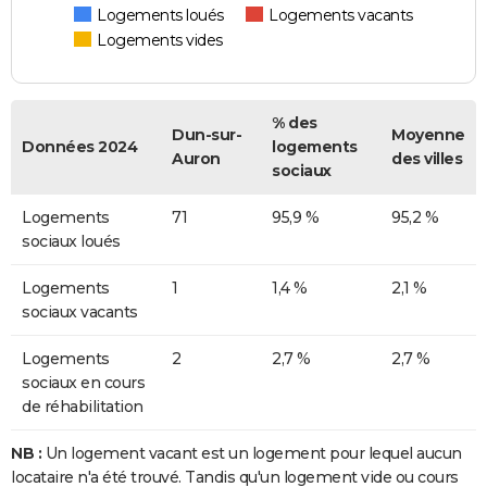
Logements loués
Logements vacants
Logements vides
% des
Dun-sur-
Moyenne
Données 2024
logements
Auron
des villes
sociaux
Logements
71
95,9 %
95,2 %
sociaux loués
Logements
1
1,4 %
2,1 %
sociaux vacants
Logements
2
2,7 %
2,7 %
sociaux en cours
de réhabilitation
NB :
Un logement vacant est un logement pour lequel aucun
locataire n'a été trouvé. Tandis qu'un logement vide ou cours