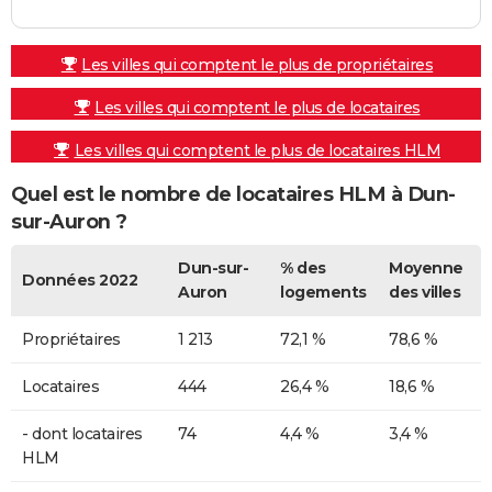
Les villes qui comptent le plus de propriétaires
Les villes qui comptent le plus de locataires
Les villes qui comptent le plus de locataires HLM
Quel est le nombre de locataires HLM à Dun-
sur-Auron ?
Dun-sur-
% des
Moyenne
Données 2022
Auron
logements
des villes
Propriétaires
1 213
72,1 %
78,6 %
Locataires
444
26,4 %
18,6 %
- dont locataires
74
4,4 %
3,4 %
HLM