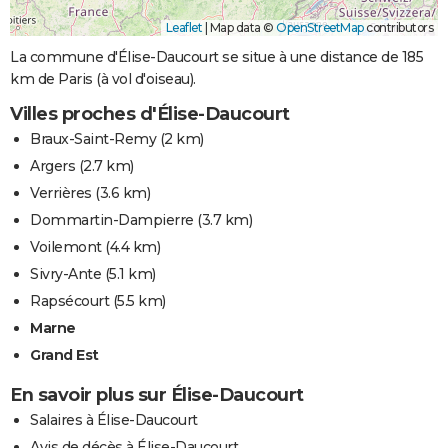
Leaflet
|
Map data ©
OpenStreetMap
contributors
La commune d'Élise-Daucourt se situe à une distance de 185
km de Paris (à vol d'oiseau).
Villes proches d'Élise-Daucourt
Braux-Saint-Remy
(2 km)
Argers
(2.7 km)
Verrières
(3.6 km)
Dommartin-Dampierre
(3.7 km)
Voilemont
(4.4 km)
Sivry-Ante
(5.1 km)
Rapsécourt
(5.5 km)
Marne
Grand Est
En savoir plus sur Élise-Daucourt
Salaires à Élise-Daucourt
Avis de décès à Élise-Daucourt