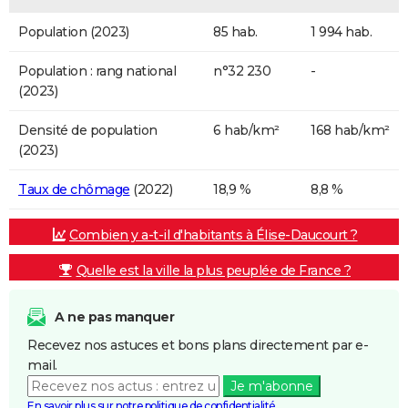
Population (2023)
85 hab.
1 994 hab.
Population : rang national
n°32 230
-
(2023)
Densité de population
6 hab/km²
168 hab/km²
(2023)
Taux de chômage
(2022)
18,9 %
8,8 %
Combien y a-t-il d'habitants à Élise-Daucourt ?
Quelle est la ville la plus peuplée de France ?
A ne pas manquer
Recevez nos astuces et bons plans directement par e-
mail.
Je m'abonne
En savoir plus sur notre politique de confidentialité