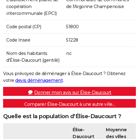
coopération
de l'Argonne Champenoise
intercommunale (EPCI)
Code postal (CP)
51800
Code Insee
51228
Nom des habitants
nc
d'Élise-Daucourt (gentilé)
Vous prévoyez de déménager à Élise-Daucourt ? Obtenez
votre
devis déménagement
.
Donner mon avis sur Élise-Daucourt
Comparer Élise-Daucourt à une autre ville...
Quelle est la population d'Élise-Daucourt ?
Élise-
Moyenne
Daucourt
des villes