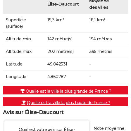
Moyenne
Élise-Daucourt
des villes
Superficie
15,3 km²
18,1 km²
(surface)
Altitude min.
142 mètre(s)
194 mètres
Altitude max.
202 mètre(s)
395 mètres
Latitude
49.042531
-
Longitude
4.860787
-
Quelle est la ville la plus grande de France ?
Quelle est la ville la plus haute de France ?
Avis sur Élise-Daucourt
Note moyenne :
Quel est votre avis sur Élise-