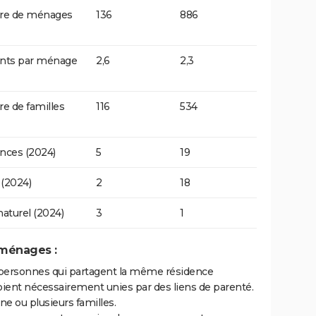
e de ménages
136
886
ants par ménage
2,6
2,3
 de familles
116
534
nces (2024)
5
19
(2024)
2
18
naturel (2024)
3
1
 ménages :
personnes qui partagent la même résidence
oient nécessairement unies par des liens de parenté.
 ou plusieurs familles.