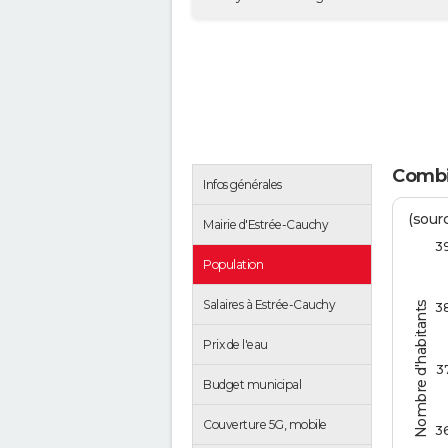
Combie
Infos générales
(sourc
Mairie d'Estrée-Cauchy
3
Population
Salaires à Estrée-Cauchy
Nombre d'habitants
3
Prix de l'eau
3
Budget municipal
Couverture 5G, mobile
3