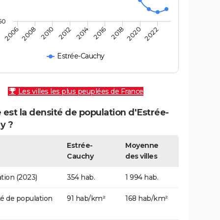
50
2010
2016
2022
2008
2014
2020
2006
2012
2018
Estrée-Cauchy
Les villes les plus peuplées de France
 est la densité de population d'Estrée-
y ?
Estrée-
Moyenne
Cauchy
des villes
tion (2023)
354 hab.
1 994 hab.
é de population
91 hab/km²
168 hab/km²