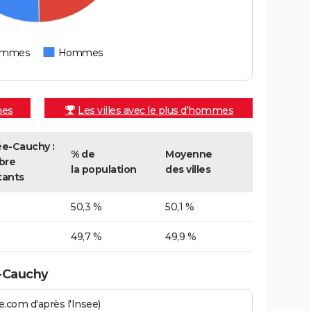
emmes
Hommes
mes
Les villes avec le plus d'hommes
ée-Cauchy :
% de
Moyenne
bre
la population
des villes
tants
50,3 %
50,1 %
49,7 %
49,9 %
e-Cauchy
.com d'après l'Insee)