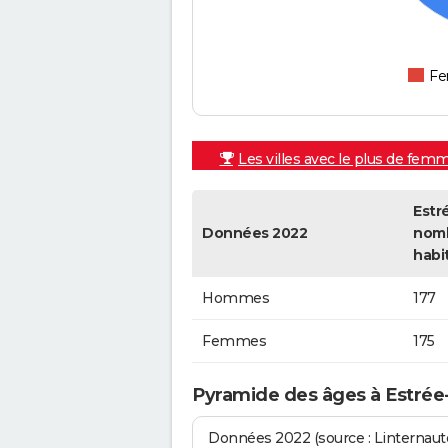
F
Les villes avec le plus de fem
Estr
Données 2022
nom
habi
Hommes
177
Femmes
175
Pyramide des âges à Estré
Données 2022 (source : Linternaute