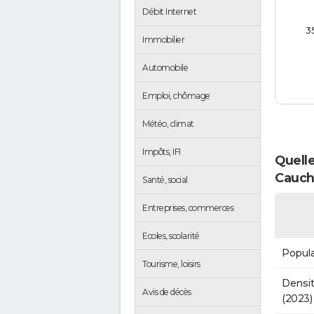
Débit Internet
3
Immobilier
Automobile
Emploi, chômage
Météo, climat
Impôts, IFI
Quelle
Cauch
Santé, social
Entreprises, commerces
Ecoles, scolarité
Popula
Tourisme, loisirs
Densit
Avis de décès
(2023)