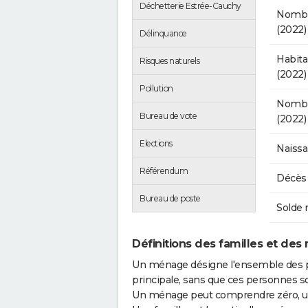
Déchetterie Estrée-Cauchy
Nombr
(2022)
Délinquance
Habit
Risques naturels
(2022)
Pollution
Nombre
Bureau de vote
(2022)
Elections
Naissa
Référendum
Décès 
Bureau de poste
Solde 
Définitions des familles et des
Un ménage désigne l'ensemble des 
principale, sans que ces personnes s
Un ménage peut comprendre zéro, une