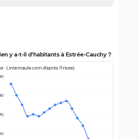
n y a-t-il d'habitants à Estrée-Cauchy ?
e : Linternaute.com d'après l'Insee)
90
80
70
60