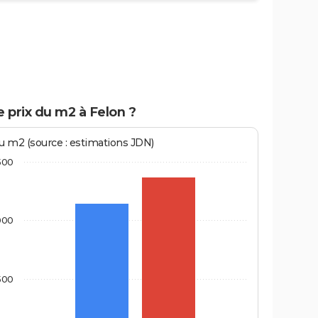
e prix du m2 à Felon ?
au m2 (source : estimations JDN)
500
000
500