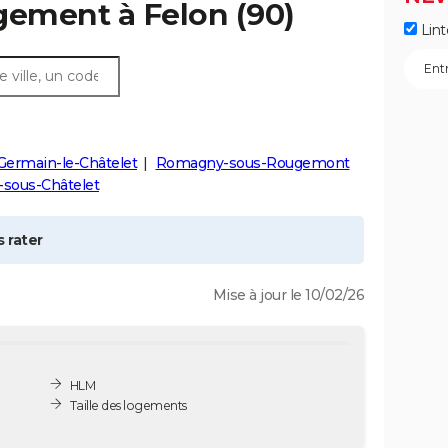
ogement à
Felon
(90)
Lint
Germain-le-Châtelet
Romagny-sous-Rougemont
-sous-Châtelet
 rater
Mise à jour le 10/02/26
HLM
Taille des logements