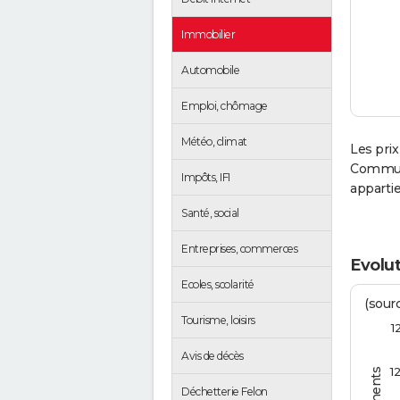
Immobilier
Automobile
Emploi, chômage
Météo, climat
Les prix
Communa
Impôts, IFI
apparti
Santé, social
Entreprises, commerces
Evolut
Ecoles, scolarité
(sourc
Tourisme, loisirs
1
Avis de décès
1
Déchetterie Felon