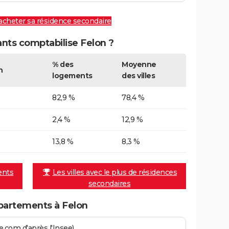
 acheter sa résidence secondaire
ts comptabilise Felon ?
% des
Moyenne
n
logements
des villes
82,9 %
78,4 %
2,4 %
12,9 %
13,8 %
8,3 %
ents
Les villes avec le plus de résidences
secondaires
partements à Felon
.com d'après l'Insee)