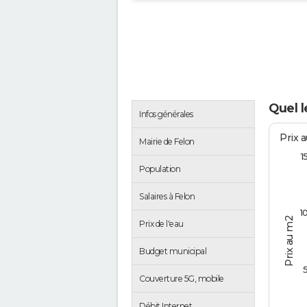
Quel l
Infos générales
Prix 
Mairie de Felon
1
Population
Salaires à Felon
1
Prix au m2
Prix de l'eau
Budget municipal
Couverture 5G, mobile
Débit Internet