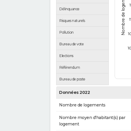
Nombre de logements
1
Délinquance
1
Risques naturels
Pollution
1
Bureau de vote
1
Elections
Référendum
Bureau de poste
Données 2022
Nombre de logements
Nombre moyen d'habitant(s) par
logement