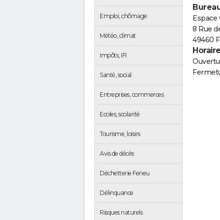
Bureau
Emploi, chômage
Espace 
8 Rue d
Météo, climat
49460 
Horair
Impôts, IFI
Ouvertur
Fermetu
Santé, social
Entreprises, commerces
Ecoles, scolarité
Tourisme, loisirs
Avis de décès
Déchetterie Feneu
Délinquance
Risques naturels