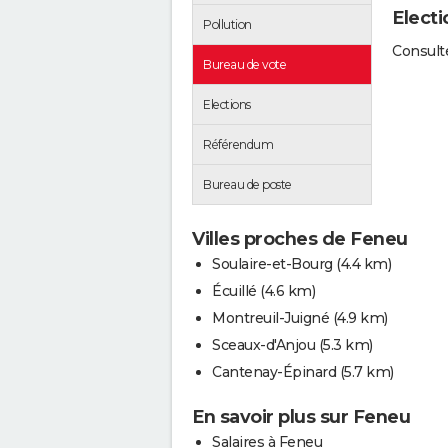
Elect
Pollution
Consulte
Bureau de vote
Elections
Référendum
Bureau de poste
Villes proches de Feneu
Soulaire-et-Bourg
(4.4 km)
Écuillé
(4.6 km)
Montreuil-Juigné
(4.9 km)
Sceaux-d'Anjou
(5.3 km)
Cantenay-Épinard
(5.7 km)
En savoir plus sur Feneu
Salaires à Feneu