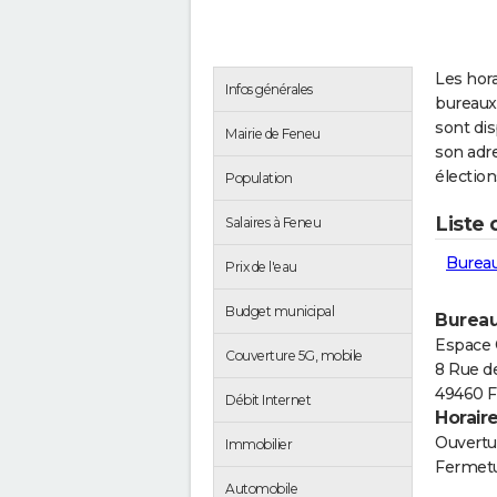
Les hora
Infos générales
bureaux
sont di
Mairie de Feneu
son adre
électio
Population
Liste
Salaires à Feneu
Bureau
Prix de l'eau
Budget municipal
Bureau
Espace 
Couverture 5G, mobile
8 Rue d
49460 
Débit Internet
Horair
Ouvertur
Immobilier
Fermetu
Automobile