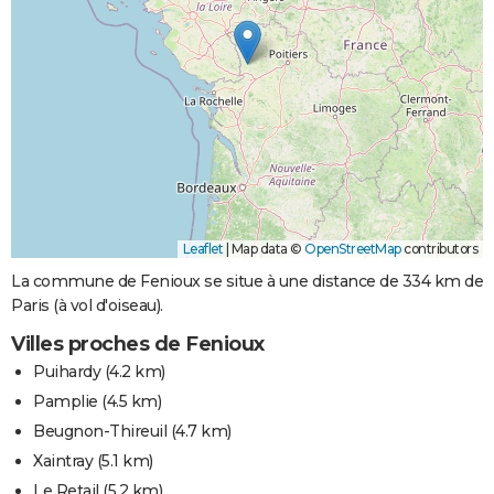
Leaflet
|
Map data ©
OpenStreetMap
contributors
La commune de Fenioux se situe à une distance de 334 km de
Paris (à vol d'oiseau).
Villes proches de Fenioux
Puihardy
(4.2 km)
Pamplie
(4.5 km)
Beugnon-Thireuil
(4.7 km)
Xaintray
(5.1 km)
Le Retail
(5.2 km)