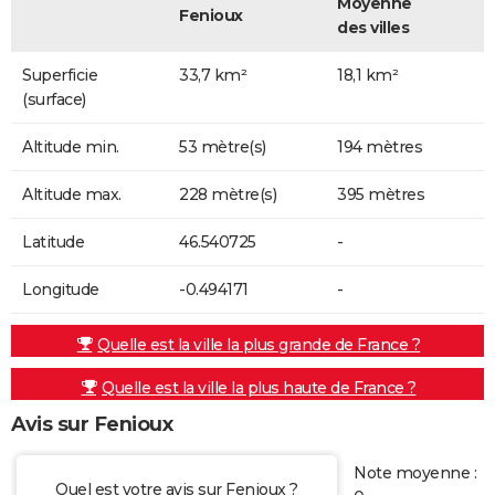
Moyenne
Fenioux
des villes
Superficie
33,7 km²
18,1 km²
(surface)
Altitude min.
53 mètre(s)
194 mètres
Altitude max.
228 mètre(s)
395 mètres
Latitude
46.540725
-
Longitude
-0.494171
-
Quelle est la ville la plus grande de France ?
Quelle est la ville la plus haute de France ?
Avis sur Fenioux
Note moyenne :
Quel est votre avis sur Fenioux ?