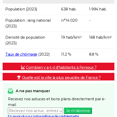
Population (2023)
638 hab.
1 994 hab.
Population : rang national
n°14 020
-
(2023)
Densité de population
19 hab/km²
168 hab/km²
(2023)
Taux de chômage
(2022)
11,2 %
8,8 %
Combien y a-t-il d'habitants à Fenioux ?
Quelle est la ville la plus peuplée de France ?
A ne pas manquer
Recevez nos astuces et bons plans directement par e-
mail.
Je m'abonne
En savoir plus sur notre politique de confidentialité