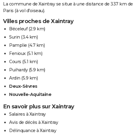
La commune de Xaintray se situe à une distance de 337 km de
Paris (à vol d'oiseau).
Villes proches de Xaintray
Béceleuf
(2.9 km)
Surin
(3.4 km)
Pamplie
(4.7 km)
Fenioux
(5.1 km)
Cours
(5.1 km)
Puihardy
(5.9 km)
Ardin
(5.9 km)
Deux-Sèvres
Nouvelle-Aquitaine
En savoir plus sur Xaintray
Salaires à Xaintray
Avis de décès à Xaintray
Délinquance à Xaintray