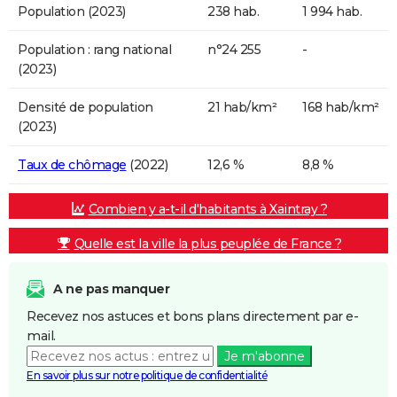
Population (2023)
238 hab.
1 994 hab.
Population : rang national
n°24 255
-
(2023)
Densité de population
21 hab/km²
168 hab/km²
(2023)
Taux de chômage
(2022)
12,6 %
8,8 %
Combien y a-t-il d'habitants à Xaintray ?
Quelle est la ville la plus peuplée de France ?
A ne pas manquer
Recevez nos astuces et bons plans directement par e-
mail.
Je m'abonne
En savoir plus sur notre politique de confidentialité