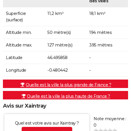
des villes
Superficie
11,2 km²
18,1 km²
(surface)
Altitude min.
50 mètre(s)
194 mètres
Altitude max.
127 mètre(s)
395 mètres
Latitude
46.495858
-
Longitude
-0.480442
-
Quelle est la ville la plus grande de France ?
Quelle est la ville la plus haute de France ?
Avis sur Xaintray
Note moyenne :
Quel est votre avis sur Xaintray ?
0