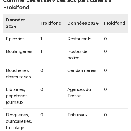
Commerces et services aux particuliers à
Froidfond
Données
Froidfond
Données 2024
Froidfond
2024
Epiceries
1
Restaurants
0
Boulangeries
1
Postes de
0
police
Boucheries,
0
Gendarmeries
0
charcuteries
Librairies,
0
Agences du
0
papeteries,
Trésor
journaux
Drogueries,
0
Tribunaux
0
quincalleries,
bricolage