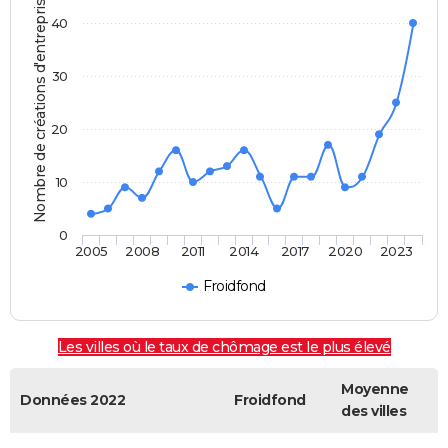
Nombre de créations d'entreprises
40
30
20
10
0
2005
2008
2011
2014
2017
2020
2023
Froidfond
Les villes où le taux de chômage est le plus élevé
Moyenne
Données 2022
Froidfond
des villes