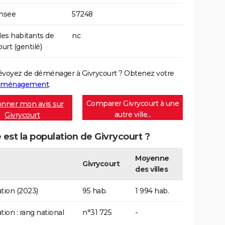
Insee
57248
s habitants de
nc
urt (gentilé)
évoyez de déménager à Givrycourt ? Obtenez votre
déménagement
.
Comparer Givrycourt à une
nner mon avis sur
autre ville...
Givrycourt
 est la population de Givrycourt ?
Moyenne
Givrycourt
des villes
tion (2023)
95 hab.
1 994 hab.
tion : rang national
n°31 725
-