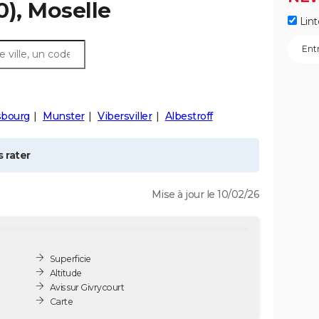
), Moselle
Lint
sbourg
Munster
Vibersviller
Albestroff
 rater
Mise à jour le 10/02/26
Superficie
Altitude
Avis sur Givrycourt
Carte