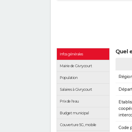
Quel e
Infos générales
Mairie de Givrycourt
Régio
Population
Dépar
Salaires à Givrycourt
Prix de l'eau
Etabli
coopér
Budget municipal
inter
Couverture 5G, mobile
Code p