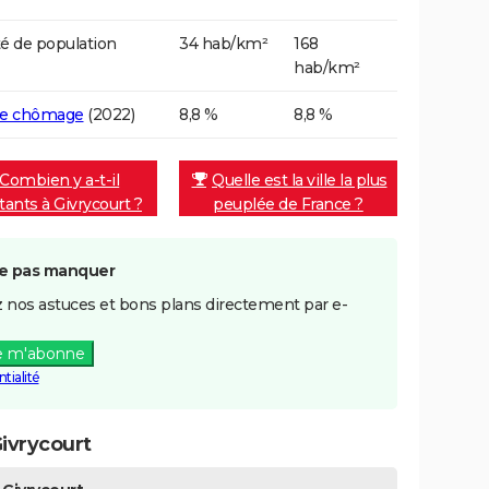
é de population
34 hab/km²
168
hab/km²
de chômage
(2022)
8,8 %
8,8 %
Combien y a-t-il
Quelle est la ville la plus
tants à Givrycourt ?
peuplée de France ?
e pas manquer
 nos astuces et bons plans directement par e-
e m'abonne
tialité
ivrycourt