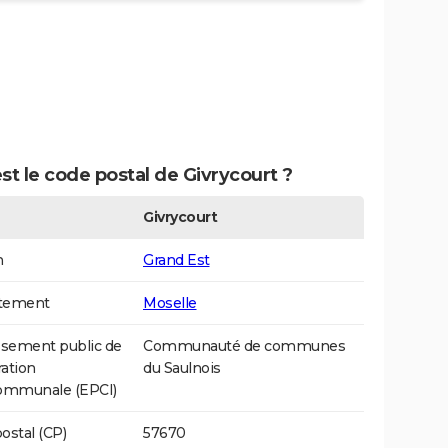
st le code postal de Givrycourt ?
Givrycourt
n
Grand Est
tement
Moselle
ssement public de
Communauté de communes
ation
du Saulnois
communale (EPCI)
ostal (CP)
57670