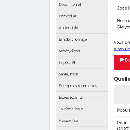
Débit Internet
Code 
Immobilier
Nom de
Givryco
Automobile
Emploi, chômage
Vous pr
devis 
Météo, climat
Do
Impôts, IFI
Santé, social
Quelle
Entreprises, commerces
Ecoles, scolarité
Tourisme, loisirs
Popula
Avis de décès
Popula
(2023)