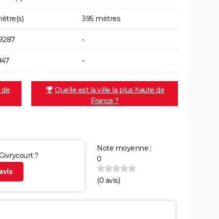
ètre(s)
395 mètres
9287
-
847
-
e de
Quelle est la ville la plus haute de
France ?
Note moyenne :
 Givrycourt ?
0
vis
(
0
avis)