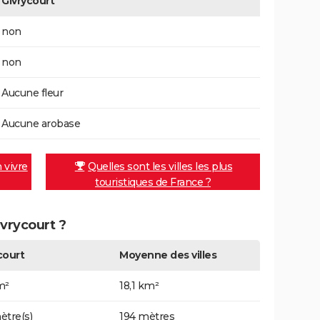
Givrycourt
non
non
Aucune fleur
Aucune arobase
n vivre
Quelles sont les villes les plus
touristiques de France ?
ivrycourt ?
court
Moyenne des villes
m²
18,1 km²
ètre(s)
194 mètres