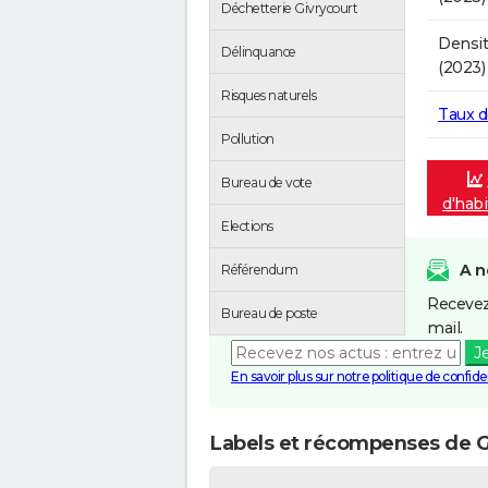
Déchetterie Givrycourt
Densit
Délinquance
(2023)
Risques naturels
Taux 
Pollution
Bureau de vote
d'habi
Elections
A n
Référendum
Recevez
Bureau de poste
mail.
J
En savoir plus sur notre politique de confiden
Labels et récompenses de G