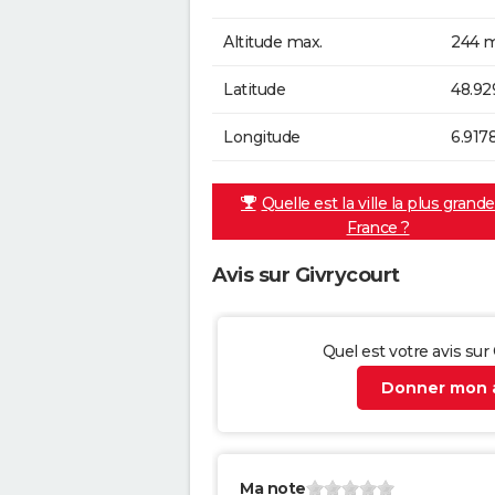
Altitude max.
244 m
Latitude
48.92
Longitude
6.917
Quelle est la ville la plus grand
France ?
Avis sur Givrycourt
Quel est votre avis sur
Donner mon a
Ma note