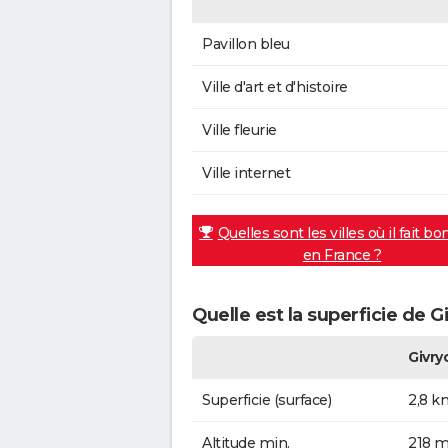
Pavillon bleu
Ville d'art et d'histoire
Ville fleurie
Ville internet
Quelles sont les villes où il fait bo
en France ?
Quelle est la superficie de G
Givry
Superficie (surface)
2,8 k
Altitude min.
218 m