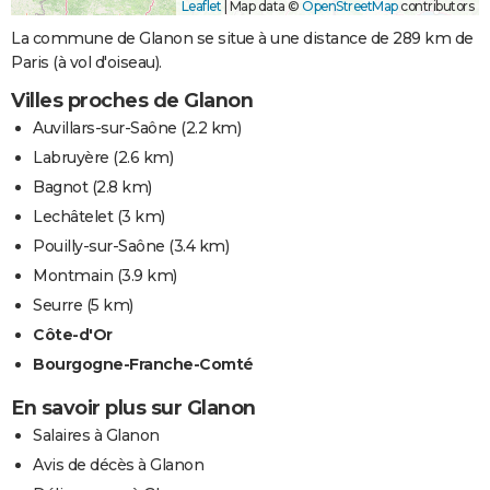
Leaflet
|
Map data ©
OpenStreetMap
contributors
La commune de Glanon se situe à une distance de 289 km de
Paris (à vol d'oiseau).
Villes proches de Glanon
Auvillars-sur-Saône
(2.2 km)
Labruyère
(2.6 km)
Bagnot
(2.8 km)
Lechâtelet
(3 km)
Pouilly-sur-Saône
(3.4 km)
Montmain
(3.9 km)
Seurre
(5 km)
Côte-d'Or
Bourgogne-Franche-Comté
En savoir plus sur Glanon
Salaires à Glanon
Avis de décès à Glanon