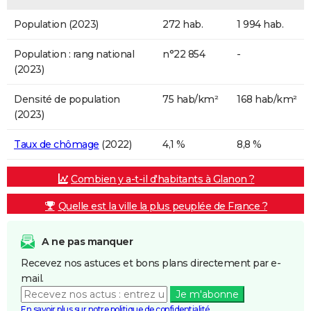
Population (2023)
272 hab.
1 994 hab.
Population : rang national
n°22 854
-
(2023)
Densité de population
75 hab/km²
168 hab/km²
(2023)
Taux de chômage
(2022)
4,1 %
8,8 %
Combien y a-t-il d'habitants à Glanon ?
Quelle est la ville la plus peuplée de France ?
A ne pas manquer
Recevez nos astuces et bons plans directement par e-
mail.
Je m'abonne
En savoir plus sur notre politique de confidentialité