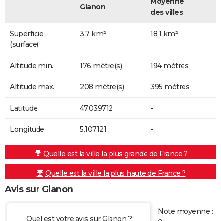
Moyenne
Glanon
des villes
Superficie
3,7 km²
18,1 km²
(surface)
Altitude min.
176 mètre(s)
194 mètres
Altitude max.
208 mètre(s)
395 mètres
Latitude
47.039712
-
Longitude
5.107121
-
Quelle est la ville la plus grande de France ?
Quelle est la ville la plus haute de France ?
Avis sur Glanon
Note moyenne :
Quel est votre avis sur Glanon ?