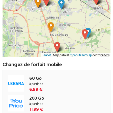
Leaflet
|
Map data ©
OpenStreetMap
contributors
Changez de forfait mobile
60 Go
à partir de
6.99 €
200 Go
à partir de
11.99 €