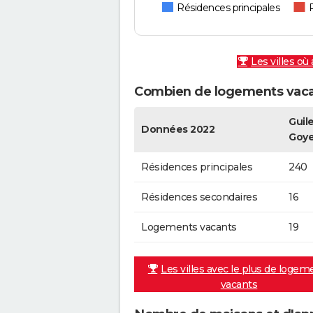
Résidences principales
Les villes où
Combien de logements vacan
Guile
Données 2022
Goy
Résidences principales
240
Résidences secondaires
16
Logements vacants
19
Les villes avec le plus de logem
vacants