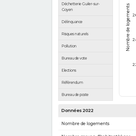
Déchetterie Guiler-sur-
Nombre de logements
Goyen
2
Délinquance
Risques naturels
2
Pollution
Bureau de vote
2
Elections
Référendum
Bureau de poste
Données 2022
Nombre de logements