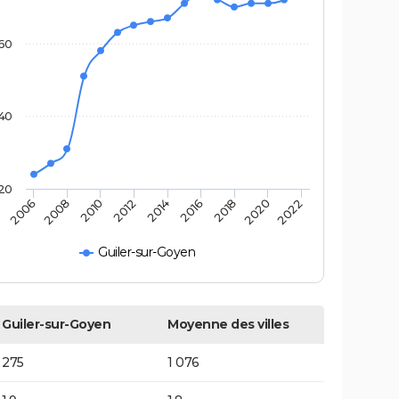
60
40
20
2014
2012
2010
2008
2006
2022
2020
2018
2016
Guiler-sur-Goyen
Guiler-sur-Goyen
Moyenne des villes
275
1 076