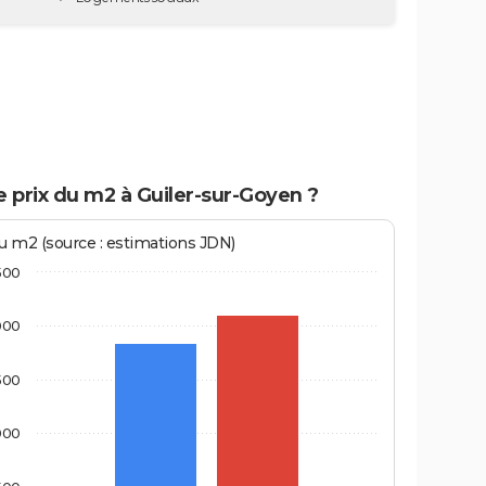
e prix du m2 à Guiler-sur-Goyen ?
au m2 (source : estimations JDN)
500
000
500
000