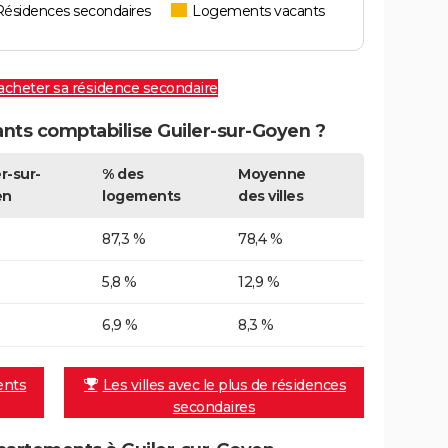
Résidences secondaires
Logements vacants
 acheter sa résidence secondaire
ts comptabilise Guiler-sur-Goyen ?
r-sur-
% des
Moyenne
en
logements
des villes
87,3 %
78,4 %
5,8 %
12,9 %
6,9 %
8,3 %
ents
Les villes avec le plus de résidences
secondaires