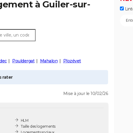
ogement à
Guiler-sur-
Lint
dec
Pouldergat
Mahalon
Plozévet
 rater
Mise à jour le 10/02/26
HLM
Taille des logements
Logements sociaux