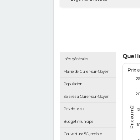
Quel l
Infos générales
Prix 
Mairie de Guiler-sur-Goyen
2
Population
2
Salaires à Guiler-sur-Goyen
Prix au m2
Prix de l'eau
1
Budget municipal
1
Couverture 5G, mobile