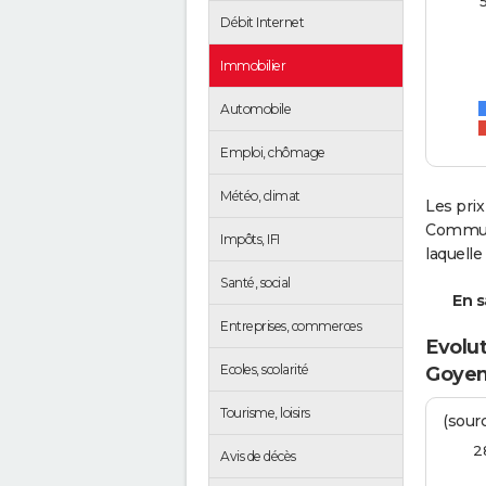
Débit Internet
Immobilier
Automobile
Emploi, chômage
Météo, climat
Les prix
Commun
Impôts, IFI
laquell
Santé, social
En s
Entreprises, commerces
Evolut
Ecoles, scolarité
Goye
Tourisme, loisirs
(sourc
2
Avis de décès