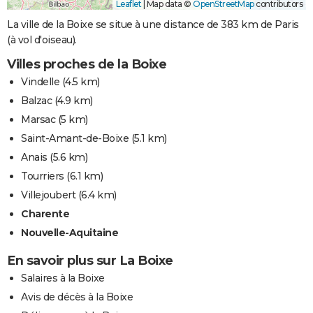
Leaflet
|
Map data ©
OpenStreetMap
contributors
La ville de la Boixe se situe à une distance de 383 km de Paris
(à vol d'oiseau).
Villes proches de la Boixe
Vindelle
(4.5 km)
Balzac
(4.9 km)
Marsac
(5 km)
Saint-Amant-de-Boixe
(5.1 km)
Anais
(5.6 km)
Tourriers
(6.1 km)
Villejoubert
(6.4 km)
Charente
Nouvelle-Aquitaine
En savoir plus sur La Boixe
Salaires à la Boixe
Avis de décès à la Boixe