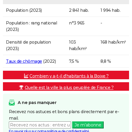
Population (2023)
2 841 hab.
1 994 hab.
Population : rang national
n°3 965
-
(2023)
Densité de population
103
168 hab/km²
(2023)
hab/km²
Taux de chômage
(2022)
7,5 %
8,8 %
Combien y a-t-il d'habitants à la Boixe ?
Quelle est la ville la plus peuplée de France ?
A ne pas manquer
Recevez nos astuces et bons plans directement par e-
mail.
Je m'abonne
En savoir plus sur notre politique de confidentialité