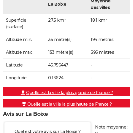
Moyenne
La Boixe
des villes
Superficie
27,5 km²
18,1 km²
(surface)
Altitude min.
35 mètre(s)
194 mètres
Altitude max.
153 mètre(s)
395 mètres
Latitude
45.756447
-
Longitude
0.13624
-
Quelle est la ville la plus grande de France ?
Quelle est la ville la plus haute de France ?
Avis sur La Boixe
Note moyenne :
Quel est votre avis sur La Boixe ?