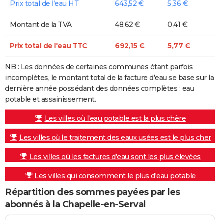
Prix total de l'eau HT
643,52 €
5,36 €
Montant de la TVA
48,62 €
0,41 €
Prix total de l'eau TTC
692,15 €
5,77 €
NB : Les données de certaines communes étant parfois
incomplètes, le montant total de la facture d'eau se base sur la
dernière année possédant des données complètes : eau
potable et assainissement.
Les villes où l'eau potable est la plus chère
Les villes où le traitement des eaux usées est le plus cher
Les villes où les factures d'eau sont les plus élevées
Les villes qui consomment le plus d'eau potable
Répartition des sommes payées par les
abonnés à la Chapelle-en-Serval