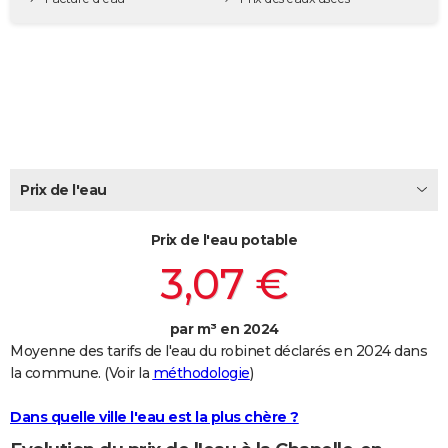
City break
Voyage de noces
Climat
Destinations
Voyage nature
Forum
+
PHOTO
GUIDES D'ACHAT
BONS PLANS
CARTE DE VOEUX
Carte Bonne année
Carte Pâques
Carte de Noël
Carte Saint-Valentin
Carte d'anniversaire
DICTIONNAIRE
Prix de l'eau
Biographies
Expressions
Dictionnaire
Citations
Proverbes
PROGRAMME TV
Prix de l'eau potable
3,07 €
COPAINS D'AVANT
Se connecter
Collèges
Universités
Service militaire
S'inscrire
Lycées
Primaires
Entreprises
Avis de recherche
AVIS DE DÉCÈS
par m³ en 2024
FORUM
Moyenne des tarifs de l'eau du robinet déclarés en 2024 dans
la commune. (Voir la
méthodologie
)
Lifestyle
Sport
Television
Cinema
Bricolage
Culture
Auto
Voyage
Dans quelle ville l'eau est la plus chère ?