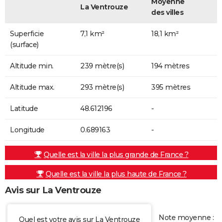
Moyenne
La Ventrouze
des villes
Superficie
7,1 km²
18,1 km²
(surface)
Altitude min.
239 mètre(s)
194 mètres
Altitude max.
293 mètre(s)
395 mètres
Latitude
48.612196
-
Longitude
0.689163
-
Quelle est la ville la plus grande de France ?
Quelle est la ville la plus haute de France ?
Avis sur La Ventrouze
Note moyenne :
Quel est votre avis sur La Ventrouze