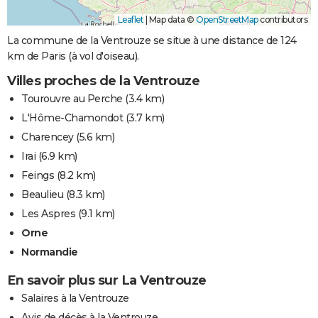
Leaflet
|
Map data ©
OpenStreetMap
contributors
La commune de la Ventrouze se situe à une distance de 124
km de Paris (à vol d'oiseau).
Villes proches de la Ventrouze
Tourouvre au Perche
(3.4 km)
L'Hôme-Chamondot
(3.7 km)
Charencey
(5.6 km)
Irai
(6.9 km)
Feings
(8.2 km)
Beaulieu
(8.3 km)
Les Aspres
(9.1 km)
Orne
Normandie
En savoir plus sur La Ventrouze
Salaires à la Ventrouze
Avis de décès à la Ventrouze