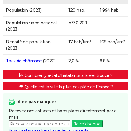
Population (2023)
120 hab.
1 994 hab.
Population : rang national
n°30 269
-
(2023)
Densité de population
17 hab/km²
168 hab/km²
(2023)
Taux de chômage
(2022)
2,0 %
8,8 %
Combien y a-t-il d'habitants à la Ventrouze ?
Quelle est la ville la plus peuplée de France ?
A ne pas manquer
Recevez nos astuces et bons plans directement par e-
mail.
Je m'abonne
En savoir plus sur notre politique de confidentialité