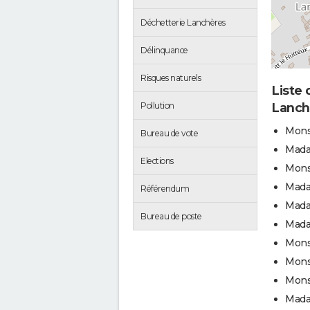
Déchetterie Lanchères
Délinquance
Risques naturels
Liste 
Lanch
Pollution
Monsi
Bureau de vote
Mada
Elections
Mons
Mada
Référendum
Mada
Bureau de poste
Mada
Mons
Mons
Mons
Mada