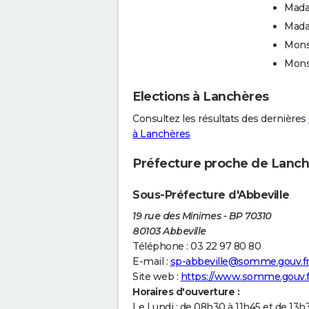
Mada
Mad
Mons
Mons
Elections à Lanchères
Consultez les résultats des dernières
à Lanchères
Préfecture proche de Lanc
Sous-Préfecture d'Abbeville
19 rue des Minimes - BP 70310
80103 Abbeville
Téléphone : 03 22 97 80 80
E-mail :
sp-abbeville@somme.gouv.f
Site web :
https://www.somme.gouv.f
Horaires d'ouverture :
Le Lundi : de 08h30 à 11h45 et de 13h