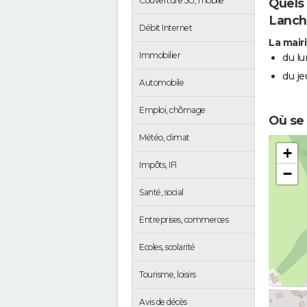
Couverture 5G, mobile
Quels 
Lanch
Débit Internet
La mair
Immobilier
du lu
du je
Automobile
Emploi, chômage
Où se 
Météo, climat
+
Impôts, IFI
−
Santé, social
Entreprises, commerces
Ecoles, scolarité
Tourisme, loisirs
Avis de décès