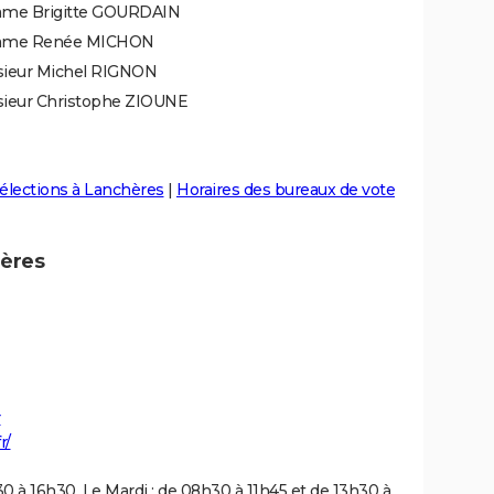
me Brigitte GOURDAIN
ame Renée MICHON
ieur Michel RIGNON
ieur Christophe ZIOUNE
élections à Lanchères
|
Horaires des bureaux de vote
hères
r
r/
30 à 16h30. Le Mardi : de 08h30 à 11h45 et de 13h30 à