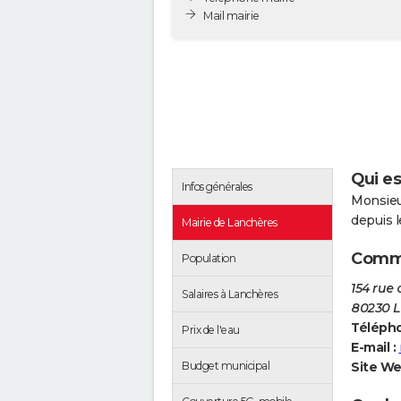
Mail mairie
Qui es
Infos générales
Monsieu
depuis 
Mairie de Lanchères
Comme
Population
154 rue
Salaires à Lanchères
80230 
Télépho
Prix de l'eau
E-mail :
Site We
Budget municipal