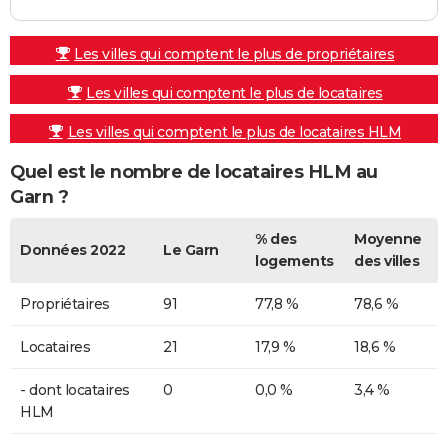
Les villes qui comptent le plus de propriétaires
Les villes qui comptent le plus de locataires
Les villes qui comptent le plus de locataires HLM
Quel est le nombre de locataires HLM au
Garn ?
% des
Moyenne
Données 2022
Le Garn
logements
des villes
Propriétaires
91
77,8 %
78,6 %
Locataires
21
17,9 %
18,6 %
- dont locataires
0
0,0 %
3,4 %
HLM