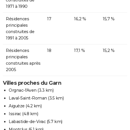
1971 à 1990
Résidences
17
16,2 %
15,7 %
principales
construites de
1991 à 2005
Résidences
18
17,1 %
15,2 %
principales
construites après
2005
Villes proches du Garn
Orgnac-l'Aven
(3.3 km)
Laval-Saint-Roman
(3.5 km)
Aiguèze
(4.2 km)
Issirac
(4.8 km)
Labastide-de-Virac
(5.7 km)
Montclus
(6.1 km)