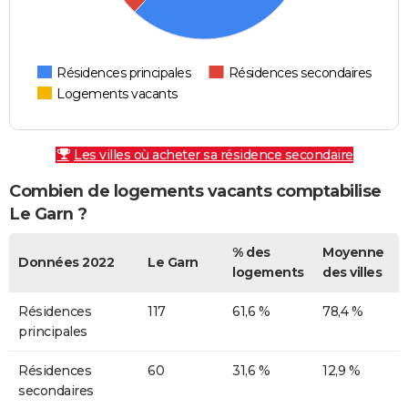
Résidences principales
Résidences secondaires
Logements vacants
Les villes où acheter sa résidence secondaire
Combien de logements vacants comptabilise
Le Garn ?
% des
Moyenne
Données 2022
Le Garn
logements
des villes
Résidences
117
61,6 %
78,4 %
principales
Résidences
60
31,6 %
12,9 %
secondaires