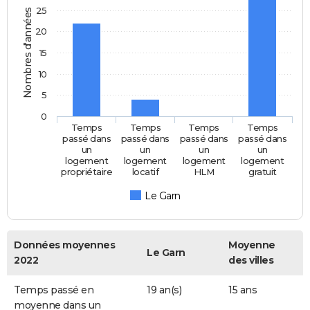
25
Nombres d'années
20
15
10
5
0
Temps
Temps
Temps
Temps
passé dans
passé dans
passé dans
passé dans
un
un
un
un
logement
logement
logement
logement
propriétaire
locatif
HLM
gratuit
Le Garn
Données moyennes
Moyenne
Le Garn
2022
des villes
Temps passé en
19 an(s)
15 ans
moyenne dans un