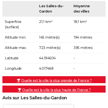
Les Salles-du-
Moyenne
Gardon
des villes
Superficie
21,1 km²
18,1 km²
(surface)
Altitude min.
145 mètre(s)
194 mètres
Altitude max.
723 mètre(s)
395 mètres
Latitude
44.194604
-
Longitude
4.017468
-
Quelle est la ville la plus grande de France ?
Quelle est la ville la plus haute de France ?
Avis sur Les Salles-du-Gardon