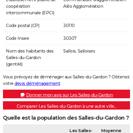
coopération
Alès Agglomération
intercommunale (EPCI)
Code postal (CP)
30110
Code Insee
30307
Nom des habitants des
Sallois, Salloises
Salles-du-Gardon
(gentilé)
Vous prévoyez de déménager aux Salles-du-Gardon ? Obtenez
votre
devis déménagement
.
Donner mon avis sur Les Salles-du-Gardon
Comparer Les Salles-du-Gardon à une autre ville...
Quelle est la population des Salles-du-Gardon ?
Les Salles-
Moyenne