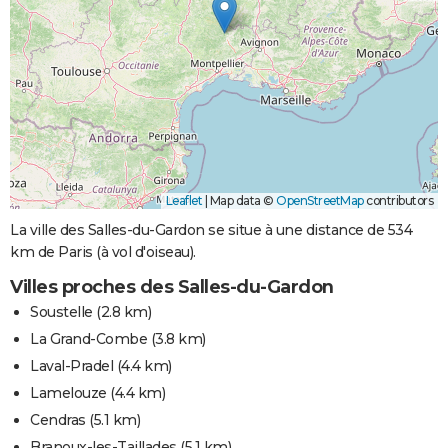
Leaflet
|
Map data ©
OpenStreetMap
contributors
La ville des Salles-du-Gardon se situe à une distance de 534
km de Paris (à vol d'oiseau).
Villes proches des Salles-du-Gardon
Soustelle
(2.8 km)
La Grand-Combe
(3.8 km)
Laval-Pradel
(4.4 km)
Lamelouze
(4.4 km)
Cendras
(5.1 km)
Branoux-les-Taillades
(5.1 km)