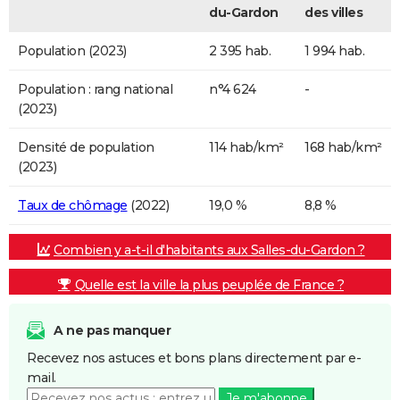
du-Gardon
des villes
Population (2023)
2 395 hab.
1 994 hab.
Population : rang national
n°4 624
-
(2023)
Densité de population
114 hab/km²
168 hab/km²
(2023)
Taux de chômage
(2022)
19,0 %
8,8 %
Combien y a-t-il d'habitants aux Salles-du-Gardon ?
Quelle est la ville la plus peuplée de France ?
A ne pas manquer
Recevez nos astuces et bons plans directement par e-
mail.
Je m'abonne