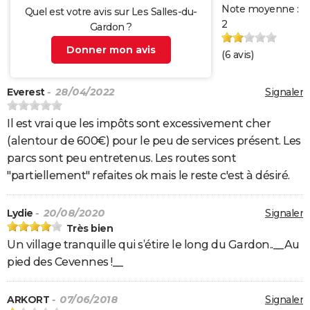
Note moyenne :
Quel est votre avis sur Les Salles-du-
2
Gardon ?
Donner mon avis
(
6
avis)
Everest
- 28/04/2022
Signaler
Il est vrai que les impôts sont excessivement cher
(alentour de 600€) pour le peu de services présent. Les
parcs sont peu entretenus. Les routes sont
"partiellement" refaites ok mais le reste c'est à désiré.
Lydie
- 20/08/2020
Signaler
Très bien
Un village tranquille qui s’étire le long du Gardon..__Au
pied des Cevennes !__
ARKORT
- 07/06/2018
Signaler