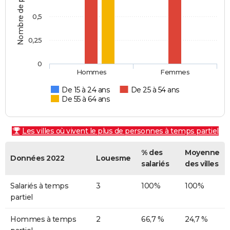
Nombre de personnes
0,5
0,25
0
Hommes
Femmes
De 15 à 24 ans
De 25 à 54 ans
De 55 à 64 ans
Les villes où vivent le plus de personnes à temps partiel
% des
Moyenne
Données 2022
Louesme
salariés
des villes
Salariés à temps
3
100%
100%
partiel
Hommes à temps
2
66,7 %
24,7 %