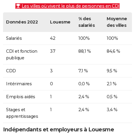
Les villes où vivent le plus de personnes en CDI
% des
Moyenne
Données 2022
Louesme
salariés
des villes
Salariés
42
100%
100%
CDI et fonction
37
88,1 %
84,6 %
publique
CDD
3
7,1 %
9,5 %
Intérimaires
0
0,0 %
2,1 %
Emplois aidés
1
2,4 %
0,5 %
Stages et
1
2,4 %
3,4 %
apprentissages
Indépendants et employeurs à Louesme