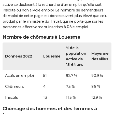
active se déclarant à la recherche d'un emploi, qu'elle soit
inscrite ou non à Pôle emploi. Le nombre de demandeurs
d'emploi de cette page est donc souvent plus élevé que celui
produit par le ministère du Travail, qui ne porte que sur les
personnes effectivement inscrites à Pôle emploi.
Nombre de chômeurs à Louesme
% de la
population
Moyenne
Données 2022
Louesme
active de
des villes
15-64 ans
Actifs en emploi
51
92,7 %
90,9 %
Chômeurs
4
7,3 %
8,8 %
Inactifs
13
11,3 %
12,9 %
Chômage des hommes et des femmes à