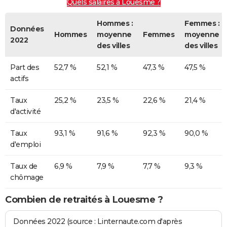
Quels salaires à Louesme ?
Hommes :
Femmes :
Données
Hommes
moyenne
Femmes
moyenne
2022
des villes
des villes
Part des
52,7 %
52,1 %
47,3 %
47,5 %
actifs
Taux
25,2 %
23,5 %
22,6 %
21,4 %
d'activité
Taux
93,1 %
91,6 %
92,3 %
90,0 %
d'emploi
Taux de
6,9 %
7,9 %
7,7 %
9,3 %
chômage
Combien de retraités à Louesme ?
Données 2022 (source : Linternaute.com d'après