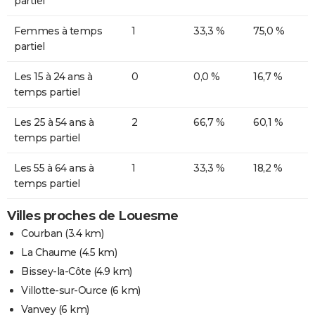
partiel
Femmes à temps
1
33,3 %
75,0 %
partiel
Les 15 à 24 ans à
0
0,0 %
16,7 %
temps partiel
Les 25 à 54 ans à
2
66,7 %
60,1 %
temps partiel
Les 55 à 64 ans à
1
33,3 %
18,2 %
temps partiel
Villes proches de Louesme
Courban
(3.4 km)
La Chaume
(4.5 km)
Bissey-la-Côte
(4.9 km)
Villotte-sur-Ource
(6 km)
Vanvey
(6 km)