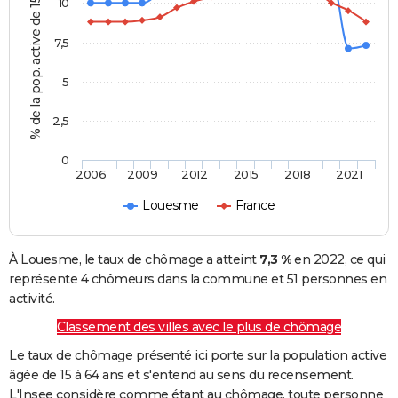
% de la pop. active de 15 - 64 ans
10
7,5
5
2,5
0
2006
2009
2012
2015
2018
2021
Louesme
France
À Louesme, le taux de chômage a atteint
7,3 %
en 2022, ce qui
représente 4 chômeurs dans la commune et 51 personnes en
activité.
Classement des villes avec le plus de chômage
Le taux de chômage présenté ici porte sur la population active
âgée de 15 à 64 ans et s'entend au sens du recensement.
L'Insee considère comme étant au chômage, toute personne