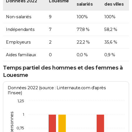
Données 2022
Louesme
salariés
des villes
Non-salariés
9
100%
100%
Indépendants
7
77,8 %
58,2 %
Employeurs
2
22,2 %
35,6 %
Aides familiaux
0
0,0 %
0,9 %
Temps partiel des hommes et des femmes à
Louesme
Données 2022 (source : Linternaute.com d'après
l'Insee)
1,25
1
0,75