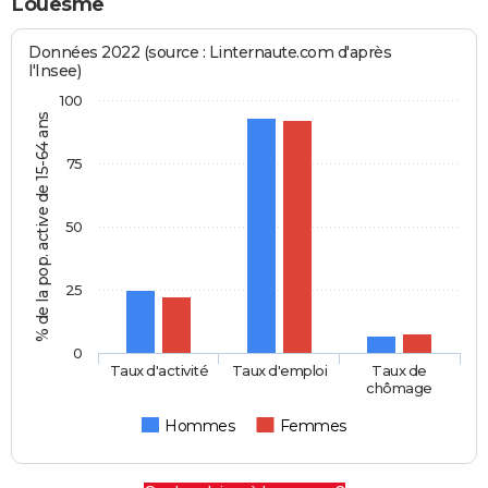
Louesme
Données 2022 (source : Linternaute.com d'après
l'Insee)
100
% de la pop. active de 15-64 ans
75
50
25
0
Taux d'activité
Taux d'emploi
Taux de
chômage
Hommes
Femmes