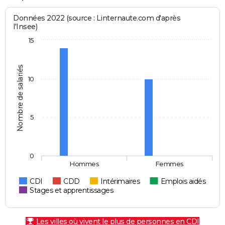
Données 2022 (source : Linternaute.com d'après
l'Insee)
15
Nombre de salariés
10
5
0
Hommes
Femmes
CDI
CDD
Intérimaires
Emplois aidés
Stages et apprentissages
Les villes où vivent le plus de personnes en CDI