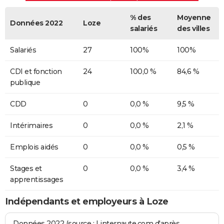
% des
Moyenne
Données 2022
Loze
salariés
des villes
Salariés
27
100%
100%
CDI et fonction
24
100,0 %
84,6 %
publique
CDD
0
0,0 %
9,5 %
Intérimaires
0
0,0 %
2,1 %
Emplois aidés
0
0,0 %
0,5 %
Stages et
0
0,0 %
3,4 %
apprentissages
Indépendants et employeurs à Loze
Données 2022 (source : Linternaute.com d'après