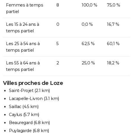
Femmes à temps
8
100,0 %
75,0 %
partiel
Les 15 à 24 ans à
0
0,0 %
16,7 %
temps partiel
Les 25 à 54 ans à
5
62,5 %
60,1 %
temps partiel
Les 55 à 64 ans à
2
25,0 %
18,2 %
temps partiel
Villes proches de Loze
Saint-Projet
(2.1 km)
Lacapelle-Livron
(3.1 km)
Saillac
(4.5 km)
Caylus
(5.7 km)
Beauregard
(6.8 km)
Puylagarde
(6.8 km)