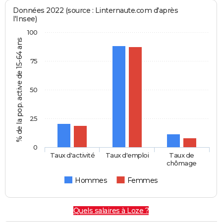
Données 2022 (source : Linternaute.com d'après
l'Insee)
100
% de la pop. active de 15-64 ans
75
50
25
0
Taux d'activité
Taux d'emploi
Taux de
chômage
Hommes
Femmes
Quels salaires à Loze ?