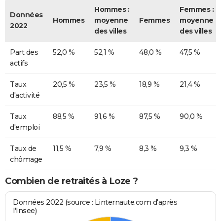
Hommes :
Femmes :
Données
Hommes
moyenne
Femmes
moyenne
2022
des villes
des villes
Part des
52,0 %
52,1 %
48,0 %
47,5 %
actifs
Taux
20,5 %
23,5 %
18,9 %
21,4 %
d'activité
Taux
88,5 %
91,6 %
87,5 %
90,0 %
d'emploi
Taux de
11,5 %
7,9 %
8,3 %
9,3 %
chômage
Combien de retraités à Loze ?
Données 2022 (source : Linternaute.com d'après
l'Insee)