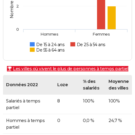
2
0
Hommes
Femmes
De 15 à 24 ans
De 25 à 54 ans
De 55 à 64 ans
Les villes où vivent le plus de personnes à temps partiel
% des
Moyenne
Données 2022
Loze
salariés
des villes
Salariés à temps
8
100%
100%
partiel
Hommes à temps
0
0,0 %
24,7 %
partiel