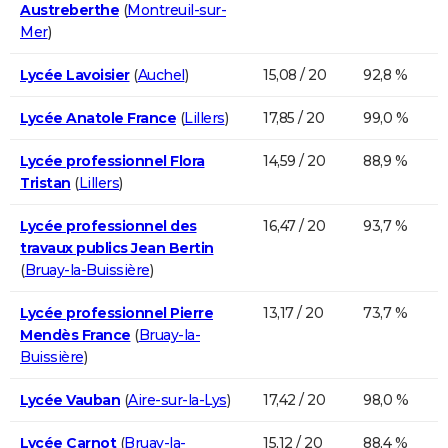
Austreberthe
(
Montreuil-sur-
Mer
)
Lycée Lavoisier
(
Auchel
)
15,08 / 20
92,8 %
Lycée Anatole France
(
Lillers
)
17,85 / 20
99,0 %
Lycée professionnel Flora
14,59 / 20
88,9 %
Tristan
(
Lillers
)
Lycée professionnel des
16,47 / 20
93,7 %
travaux publics Jean Bertin
(
Bruay-la-Buissière
)
Lycée professionnel Pierre
13,17 / 20
73,7 %
Mendès France
(
Bruay-la-
Buissière
)
Lycée Vauban
(
Aire-sur-la-Lys
)
17,42 / 20
98,0 %
Lycée Carnot
(
Bruay-la-
15,12 / 20
88,4 %