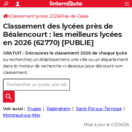
ACTUALITÉS
Connexion
S'inscrire
Classement lycées 2026
Pas-de-Calais
Rechercher
Société
Education
Villes
Politique
Faits Divers
Monde
+
SPORT
Classement des lycées près de
Football
Cyclisme
Forum
Coupe du monde 2026
Tennis
Rugby
CULTURE
Béalencourt : les meilleurs lycées
en 2026 (62770) [PUBLIE]
TNT
Cinéma
Musique
Programme TV
Streaming
Sorties cinéma
+
FINANCE
GRATUIT - Découvrez le classement 2026 de chaque lycée
Impôts
Immobilier
Banque
Crédit
Retraite
Epargne
Risques naturels par ville
Assurance
AUTO
ou recherchez un établissement, une ville ou un département
Réserver un essai
Berlines
Forum auto
Essais
Citadines
SUV
+
dans le moteur de recherche ci-dessous pour découvrir son
HIGH-TECH
classement.
Meilleur smartphone
Ordinateurs
Guide high-tech
Mobiles
Internet
Jeux vidéo
+
BRICOLAGE
Aménagement intérieur
Cuisine
Jardinage
+
Forum
Extérieur
Salle de bains
Rangement
WEEK-END
Escapades
Expositions
Week-end nature
Guides de France
Patrimoine
Musées
+
LIFESTYLE
Voir aussi :
Fruges
Radinghem
Saint-Pol-sur-Ternoise
Bien-être
Mode
+
Art de vivre
Loisirs
Modes de vie
Montreuil-sur-Mer
SANTE
Mise à jour le 03/04/26
Guide de la santé
Médicaments
+
Alimentation
Maladies
Sommeil
VOYAGE