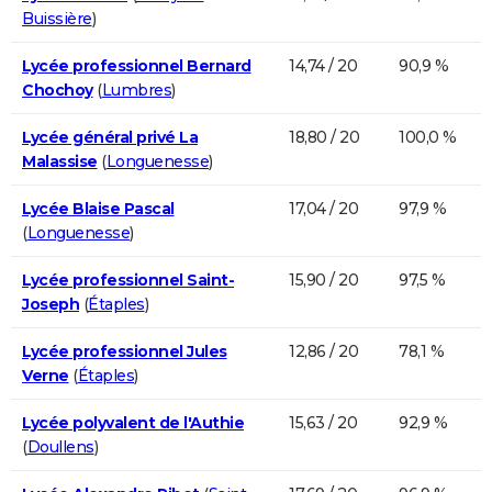
Buissière
)
Lycée professionnel Bernard
14,74 / 20
90,9 %
Chochoy
(
Lumbres
)
Lycée général privé La
18,80 / 20
100,0 %
Malassise
(
Longuenesse
)
Lycée Blaise Pascal
17,04 / 20
97,9 %
(
Longuenesse
)
Lycée professionnel Saint-
15,90 / 20
97,5 %
Joseph
(
Étaples
)
Lycée professionnel Jules
12,86 / 20
78,1 %
Verne
(
Étaples
)
Lycée polyvalent de l'Authie
15,63 / 20
92,9 %
(
Doullens
)