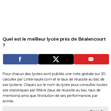
City break
Voyage de noces
Climat
Destinations
Voyage nature
Forum
+
PHOTO
GUIDES D'ACHAT
BONS PLANS
CARTE DE VOEUX
Quel est le meilleur lycée près de Béalencourt
?
Carte Bonne année
Carte Pâques
Carte de Noël
Carte Saint-Valentin
Carte d'anniversaire
DICTIONNAIRE
Biographies
Expressions
Dictionnaire
Citations
Proverbes
PROGRAMME TV
COPAINS D'AVANT
Pour chacun des lycées sont publiés une note globale sur 20,
Se connecter
Collèges
Universités
Service militaire
S'inscrire
Lycées
Primaires
Entreprises
Avis de recherche
AVIS DE DÉCÈS
calculée par Linternaute.com et le taux de réussite au bac de
ses lycéens. Cliquez sur le nom du lycée pour consulter toutes
FORUM
ses statistiques par fillière (taux de réussite au bac, taux de
Lifestyle
Sport
Television
Cinema
Bricolage
Culture
Auto
Voyage
mentions) ainsi que l'évolution de ses performances par
année.