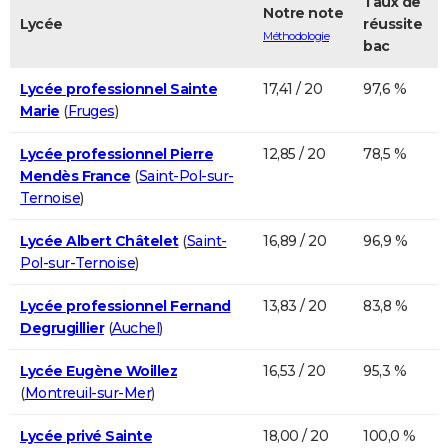
Taux de
Notre note
Lycée
réussite
Méthodologie
bac
Lycée professionnel Sainte
17,41 / 20
97,6 %
Marie
(
Fruges
)
Lycée professionnel Pierre
12,85 / 20
78,5 %
Mendès France
(
Saint-Pol-sur-
Ternoise
)
Lycée Albert Châtelet
(
Saint-
16,89 / 20
96,9 %
Pol-sur-Ternoise
)
Lycée professionnel Fernand
13,83 / 20
83,8 %
Degrugillier
(
Auchel
)
Lycée Eugène Woillez
16,53 / 20
95,3 %
(
Montreuil-sur-Mer
)
Lycée privé Sainte
18,00 / 20
100,0 %