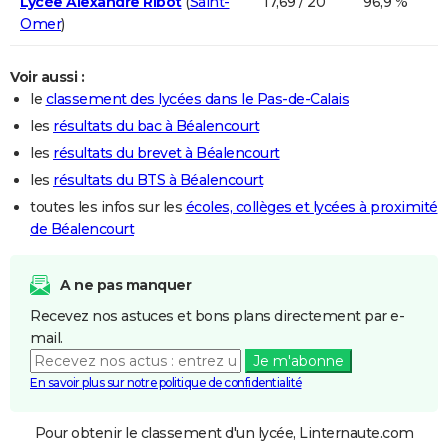
Lycée Alexandre Ribot
(
Saint-
17,69 / 20
96,9 %
Omer
)
Voir aussi :
le
classement des lycées dans le Pas-de-Calais
les
résultats du bac à Béalencourt
les
résultats du brevet à Béalencourt
les
résultats du BTS à Béalencourt
toutes les infos sur les
écoles, collèges et lycées à proximité
de Béalencourt
A ne pas manquer
Recevez nos astuces et bons plans directement par e-
mail.
Je m'abonne
En savoir plus sur notre politique de confidentialité
Pour obtenir le classement d'un lycée, Linternaute.com