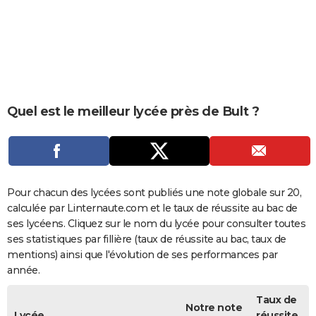
City break
Voyage de noces
Climat
Destinations
Voyage nature
Forum
+
PHOTO
GUIDES D'ACHAT
BONS PLANS
CARTE DE VOEUX
Quel est le meilleur lycée près de Bult ?
Carte Bonne année
Carte Pâques
Carte de Noël
Carte Saint-Valentin
Carte d'anniversaire
DICTIONNAIRE
Biographies
Expressions
Dictionnaire
Citations
Proverbes
PROGRAMME TV
COPAINS D'AVANT
Pour chacun des lycées sont publiés une note globale sur 20,
calculée par Linternaute.com et le taux de réussite au bac de
Se connecter
Collèges
Universités
Service militaire
S'inscrire
Lycées
Primaires
Entreprises
Avis de recherche
AVIS DE DÉCÈS
ses lycéens. Cliquez sur le nom du lycée pour consulter toutes
ses statistiques par fillière (taux de réussite au bac, taux de
FORUM
mentions) ainsi que l'évolution de ses performances par
année.
Lifestyle
Sport
Television
Cinema
Bricolage
Culture
Auto
Voyage
Taux de
Notre note
Lycée
réussite