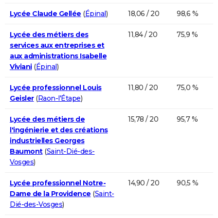
Lycée Claude Gellée
(
Épinal
)
18,06 / 20
98,6 %
Lycée des métiers des
11,84 / 20
75,9 %
services aux entreprises et
aux administrations Isabelle
Viviani
(
Épinal
)
Lycée professionnel Louis
11,80 / 20
75,0 %
Geisler
(
Raon-l'Étape
)
Lycée des métiers de
15,78 / 20
95,7 %
l'ingénierie et des créations
industrielles Georges
Baumont
(
Saint-Dié-des-
Vosges
)
Lycée professionnel Notre-
14,90 / 20
90,5 %
Dame de la Providence
(
Saint-
Dié-des-Vosges
)