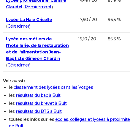
Lycée professionnel Camille
14,49 / 20
87,9 %
Claudel
(
Remiremont
)
Lycée La Haie Griselle
17,90 / 20
96,5 %
(
Gérardmer
)
Lycée des métiers de
15,10 / 20
85,3 %
l'hôtellerie, de la restauration
et de l'alimentation Jean-
Baptiste-Siméon Chardin
(
Gérardmer
)
Voir aussi :
le
classement des lycées dans les Vosges
les
résultats du bac à Bult
les
résultats du brevet à Bult
les
résultats du BTS à Bult
toutes les infos sur les
écoles, collèges et lycées à proximité
de Bult