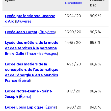
Méthodologie
bac
Lycée professionnel Jeanne
16,94 / 20
90,9 %
d'Arc
(
Bruyères
)
Lycée Jean Lurçat
(
Bruyères
)
16,90 / 20
96,5 %
Lycée des métiers de la mode
14,65 / 20
85,5 %
et des services à la personne
Emile Gallé
(
Thaon-les-Vosges
)
Lycée des métiers de la
14,93 / 20
86,6 %
conception, de l'automatique
et de l'énergie Pierre Mendès
France
(
Épinal
)
Lycée Notre-Dame - Saint-
18,17 / 20
98,4 %
Joseph
(
Épinal
)
Lycée Louis Lapicque
(
Épinal
)
16,60 / 20
94,0 %