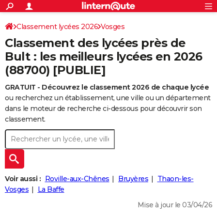
ACTUALITÉS
Connexion
S'inscrire
Classement lycées 2026
Vosges
Rechercher
Société
Education
Villes
Politique
Faits Divers
Monde
+
SPORT
Classement des lycées près de
Football
Cyclisme
Forum
Coupe du monde 2026
Tennis
Rugby
CULTURE
Bult : les meilleurs lycées en 2026
(88700) [PUBLIE]
TNT
Cinéma
Musique
Programme TV
Streaming
Sorties cinéma
+
FINANCE
GRATUIT - Découvrez le classement 2026 de chaque lycée
Impôts
Immobilier
Banque
Crédit
Retraite
Epargne
Risques naturels par ville
Assurance
AUTO
ou recherchez un établissement, une ville ou un département
Réserver un essai
Berlines
Forum auto
Essais
Citadines
SUV
+
dans le moteur de recherche ci-dessous pour découvrir son
HIGH-TECH
classement.
Meilleur smartphone
Ordinateurs
Guide high-tech
Mobiles
Internet
Jeux vidéo
+
BRICOLAGE
Aménagement intérieur
Cuisine
Jardinage
+
Forum
Extérieur
Salle de bains
Rangement
WEEK-END
Escapades
Expositions
Week-end nature
Guides de France
Patrimoine
Musées
+
LIFESTYLE
Voir aussi :
Roville-aux-Chênes
Bruyères
Thaon-les-
Bien-être
Mode
+
Art de vivre
Loisirs
Modes de vie
Vosges
La Baffe
SANTE
Mise à jour le 03/04/26
Guide de la santé
Médicaments
+
Alimentation
Maladies
Sommeil
VOYAGE