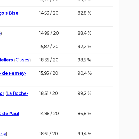
çois Bise
14,53 / 20
82,8 %
e
)
14,99 / 20
88,4 %
15,87 / 20
92,2 %
eliers
(
Cluses
)
18,35 / 20
98,5 %
e de Ferney-
15,95 / 20
90,4 %
cr
(
La Roche-
18,31 / 20
99,2 %
t de Paul
14,88 / 20
86,8 %
ssy
)
18,61 / 20
99,4 %