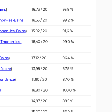
ains
)
16,73 / 20
95,8 %
non-les-Bains
)
18,35 / 20
99,2 %
onon-les-Bains
)
15,92 / 20
91,6 %
(
Thonon-les-
18,40 / 20
99,0 %
Bains
)
17,12 / 20
96,4 %
-Jeoire
)
13,98 / 20
87,8 %
ondance
)
11,90 / 20
87,0 %
d
)
18,80 / 20
100,0 %
14,87 / 20
88,5 %
15,27 / 20
86,9 %