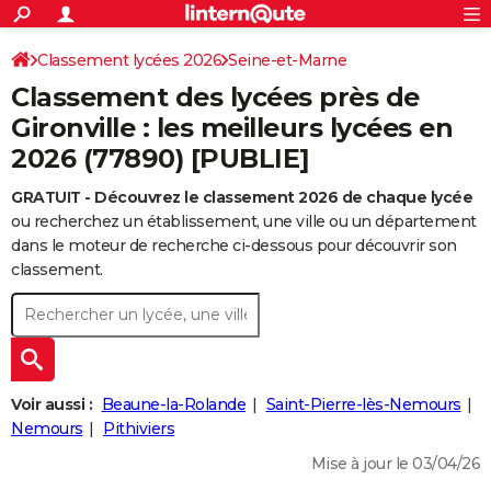
ACTUALITÉS
Connexion
S'inscrire
Classement lycées 2026
Seine-et-Marne
Rechercher
Société
Education
Villes
Politique
Faits Divers
Monde
+
SPORT
Classement des lycées près de
Football
Cyclisme
Forum
Coupe du monde 2026
Tennis
Rugby
CULTURE
Gironville : les meilleurs lycées en
2026 (77890) [PUBLIE]
TNT
Cinéma
Musique
Programme TV
Streaming
Sorties cinéma
+
FINANCE
GRATUIT - Découvrez le classement 2026 de chaque lycée
Impôts
Immobilier
Banque
Crédit
Retraite
Epargne
Risques naturels par ville
Assurance
AUTO
ou recherchez un établissement, une ville ou un département
Réserver un essai
Berlines
Forum auto
Essais
Citadines
SUV
+
dans le moteur de recherche ci-dessous pour découvrir son
HIGH-TECH
classement.
Meilleur smartphone
Ordinateurs
Guide high-tech
Mobiles
Internet
Jeux vidéo
+
BRICOLAGE
Aménagement intérieur
Cuisine
Jardinage
+
Forum
Extérieur
Salle de bains
Rangement
WEEK-END
Escapades
Expositions
Week-end nature
Guides de France
Patrimoine
Musées
+
LIFESTYLE
Voir aussi :
Beaune-la-Rolande
Saint-Pierre-lès-Nemours
Bien-être
Mode
+
Art de vivre
Loisirs
Modes de vie
Nemours
Pithiviers
SANTE
Mise à jour le 03/04/26
Guide de la santé
Médicaments
+
Alimentation
Maladies
Sommeil
VOYAGE