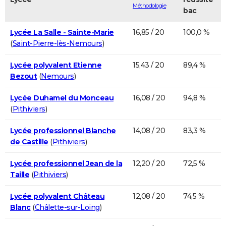
Méthodologie
bac
Lycée La Salle - Sainte-Marie
16,85 / 20
100,0 %
(
Saint-Pierre-lès-Nemours
)
Lycée polyvalent Etienne
15,43 / 20
89,4 %
Bezout
(
Nemours
)
Lycée Duhamel du Monceau
16,08 / 20
94,8 %
(
Pithiviers
)
Lycée professionnel Blanche
14,08 / 20
83,3 %
de Castille
(
Pithiviers
)
Lycée professionnel Jean de la
12,20 / 20
72,5 %
Taille
(
Pithiviers
)
Lycée polyvalent Château
12,08 / 20
74,5 %
Blanc
(
Châlette-sur-Loing
)