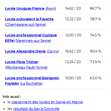
Lycée Uruguay France
(
Avon
)
14,62 / 20
86,7 %
Lycée polyvalent la Fayette
13,22 / 20
78,7 %
(
Champagne-sur-Seine
)
Lycée professionnel Gustave
12,00 / 20
74,0 %
Eiffel
(
Varennes-sur-Seine
)
Lycée Alexandre Denis
(
Cerny
)
16,62 / 20
90,4 %
Lycée Flora Tristan
12,24 / 20
73,9 %
(
Montereau-Fault-Yonne
)
Lycée professionnel Benjamin
10,50 / 20
63,0 %
Franklin
(
La Rochette
)
Voir aussi :
le
classement des lycées en Seine-et-Marne
les
résultats du bac à Gironville