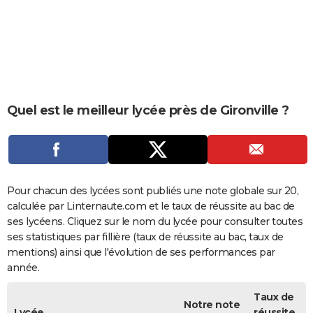
City break
Voyage de noces
Climat
Destinations
Voyage nature
Forum
+
PHOTO
GUIDES D'ACHAT
BONS PLANS
CARTE DE VOEUX
Quel est le meilleur lycée près de Gironville ?
Carte Bonne année
Carte Pâques
Carte de Noël
Carte Saint-Valentin
Carte d'anniversaire
DICTIONNAIRE
Biographies
Expressions
Dictionnaire
Citations
Proverbes
PROGRAMME TV
COPAINS D'AVANT
Pour chacun des lycées sont publiés une note globale sur 20,
calculée par Linternaute.com et le taux de réussite au bac de
Se connecter
Collèges
Universités
Service militaire
S'inscrire
Lycées
Primaires
Entreprises
Avis de recherche
AVIS DE DÉCÈS
ses lycéens. Cliquez sur le nom du lycée pour consulter toutes
ses statistiques par fillière (taux de réussite au bac, taux de
FORUM
mentions) ainsi que l'évolution de ses performances par
année.
Lifestyle
Sport
Television
Cinema
Bricolage
Culture
Auto
Voyage
Taux de
Notre note
Lycée
réussite