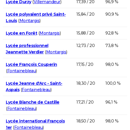
Lycée Durzy
(
Villemandeur
)
17,39 / 20
96,9 %
Lycée polyvalent privé Saint-
15,84 / 20
90,9 %
Louis
(
Montargis
)
Lycée en Forêt
(
Montargis
)
15,88 / 20
92,8 %
Lycée professionnel
12,73 / 20
73,8 %
Jeannette Verdier
(
Montargis
)
Lycée François Couperin
17,15 / 20
98,0 %
(
Fontainebleau
)
Lycée Jeanne d'Arc - Saint-
18,30 / 20
100,0 %
Aspais
(
Fontainebleau
)
Lycée Blanche de Castille
17,21 / 20
96,1 %
(
Fontainebleau
)
Lycée international François
18,50 / 20
98,0 %
1er
(
Fontainebleau
)