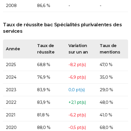
2008
86,6 %
-
-
Taux de réussite bac Spécialités plurivalentes des
services
Taux de
Variation
Taux de
Année
réussite
sur un an
mentions
2025
68,8 %
-8,2 pt(s)
47,0 %
2024
76,9 %
-6,9 pt(s)
35,0 %
2023
83,9 %
0,0 pt(s)
29,0 %
2022
83,9 %
+2,1 pt(s)
48,0 %
2021
81,8 %
-6,2 pt(s)
41,0 %
2020
88,0 %
-0,5 pt(s)
68,0 %