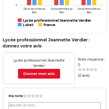
0
De la seconde au
De la première au
De la terminale au
Bac
Bac
Bac
Lycée professionnel Jeannette Verdier
Loiret
France
Lycée professionnel Jeannette Verdier :
donnez votre avis
Note moyenne :
Lycée professionnel Jeannette
0
Verdier
Donner mon avis
(
0
avis)
Ma note