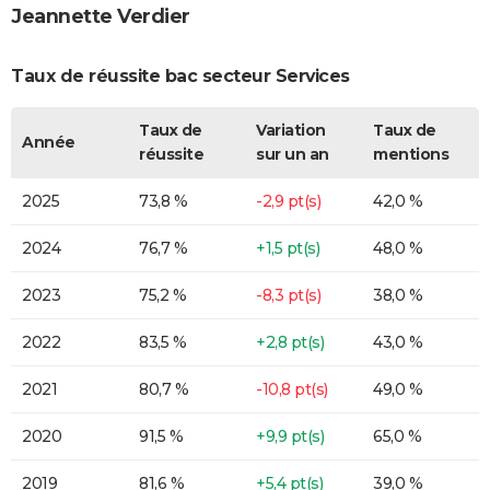
Jeannette Verdier
Taux de réussite bac secteur Services
Taux de
Variation
Taux de
Année
réussite
sur un an
mentions
2025
73,8 %
-2,9 pt(s)
42,0 %
2024
76,7 %
+1,5 pt(s)
48,0 %
2023
75,2 %
-8,3 pt(s)
38,0 %
2022
83,5 %
+2,8 pt(s)
43,0 %
2021
80,7 %
-10,8 pt(s)
49,0 %
2020
91,5 %
+9,9 pt(s)
65,0 %
2019
81,6 %
+5,4 pt(s)
39,0 %