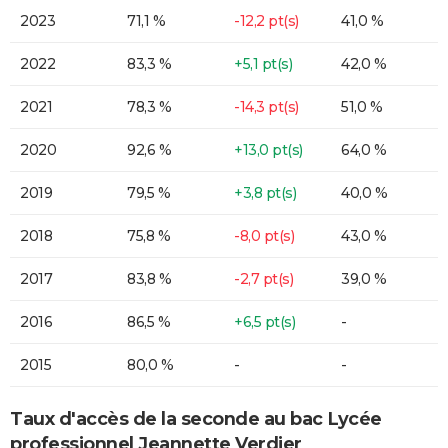
2023
71,1 %
-12,2 pt(s)
41,0 %
2022
83,3 %
+5,1 pt(s)
42,0 %
2021
78,3 %
-14,3 pt(s)
51,0 %
2020
92,6 %
+13,0 pt(s)
64,0 %
2019
79,5 %
+3,8 pt(s)
40,0 %
2018
75,8 %
-8,0 pt(s)
43,0 %
2017
83,8 %
-2,7 pt(s)
39,0 %
2016
86,5 %
+6,5 pt(s)
-
2015
80,0 %
-
-
Taux d'accès de la seconde au bac Lycée
professionnel Jeannette Verdier