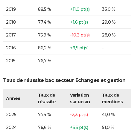
2019
88,5 %
+11,0 pt(s)
35,0 %
2018
77,4 %
+1,6 pt(s)
29,0 %
2017
75,9 %
-10,3 pt(s)
28,0 %
2016
86,2 %
+9,5 pt(s)
-
2015
76,7 %
-
-
Taux de réussite bac secteur Echanges et gestion
Taux de
Variation
Taux de
Année
réussite
sur un an
mentions
2025
74,4 %
-2,3 pt(s)
41,0 %
2024
76,6 %
+5,5 pt(s)
51,0 %