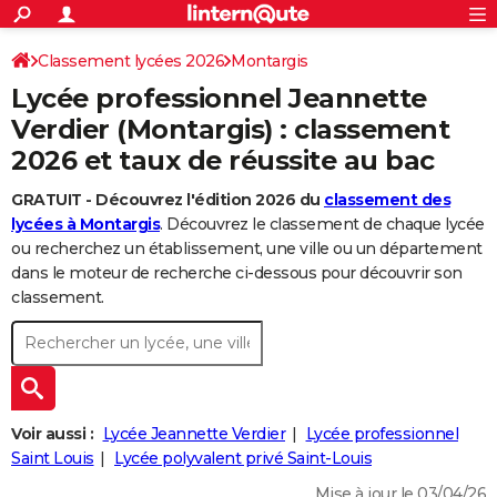
ACTUALITÉS
Connexion
S'inscrire
Classement lycées 2026
Montargis
Rechercher
Société
Education
Villes
Politique
Faits Divers
Monde
+
SPORT
Lycée professionnel Jeannette
Football
Cyclisme
Forum
Coupe du monde 2026
Tennis
Rugby
CULTURE
Verdier (Montargis) : classement
2026 et taux de réussite au bac
TNT
Cinéma
Musique
Programme TV
Streaming
Sorties cinéma
+
FINANCE
GRATUIT - Découvrez l'édition 2026 du
classement des
Impôts
Immobilier
Banque
Crédit
Retraite
Epargne
Risques naturels par ville
Assurance
AUTO
lycées à Montargis
. Découvrez le classement de chaque lycée
Réserver un essai
Berlines
Forum auto
Essais
Citadines
SUV
+
ou recherchez un établissement, une ville ou un département
HIGH-TECH
dans le moteur de recherche ci-dessous pour découvrir son
Meilleur smartphone
Ordinateurs
Guide high-tech
Mobiles
Internet
Jeux vidéo
+
classement.
BRICOLAGE
Aménagement intérieur
Cuisine
Jardinage
+
Forum
Extérieur
Salle de bains
Rangement
WEEK-END
Escapades
Expositions
Week-end nature
Guides de France
Patrimoine
Musées
+
LIFESTYLE
Bien-être
Mode
+
Art de vivre
Loisirs
Modes de vie
Voir aussi :
Lycée Jeannette Verdier
Lycée professionnel
SANTE
Saint Louis
Lycée polyvalent privé Saint-Louis
Guide de la santé
Médicaments
+
Alimentation
Maladies
Sommeil
VOYAGE
Mise à jour le 03/04/26