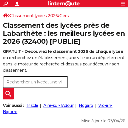
ACTUALITÉS
Connexion
S'inscrire
Classement lycées 2026
Gers
Rechercher
Société
Education
Villes
Politique
Faits Divers
Monde
+
SPORT
Classement des lycées près de
Football
Cyclisme
Forum
Coupe du monde 2026
Tennis
Rugby
CULTURE
Labarthète : les meilleurs lycées en
2026 (32400) [PUBLIE]
TNT
Cinéma
Musique
Programme TV
Streaming
Sorties cinéma
+
FINANCE
GRATUIT - Découvrez le classement 2026 de chaque lycée
Impôts
Immobilier
Banque
Crédit
Retraite
Epargne
Risques naturels par ville
Assurance
AUTO
ou recherchez un établissement, une ville ou un département
Réserver un essai
Berlines
Forum auto
Essais
Citadines
SUV
+
dans le moteur de recherche ci-dessous pour découvrir son
HIGH-TECH
classement.
Meilleur smartphone
Ordinateurs
Guide high-tech
Mobiles
Internet
Jeux vidéo
+
BRICOLAGE
Aménagement intérieur
Cuisine
Jardinage
+
Forum
Extérieur
Salle de bains
Rangement
WEEK-END
Escapades
Expositions
Week-end nature
Guides de France
Patrimoine
Musées
+
LIFESTYLE
Voir aussi :
Riscle
Aire-sur-l'Adour
Nogaro
Vic-en-
Bien-être
Mode
+
Art de vivre
Loisirs
Modes de vie
Bigorre
SANTE
Mise à jour le 03/04/26
Guide de la santé
Médicaments
+
Alimentation
Maladies
Sommeil
VOYAGE