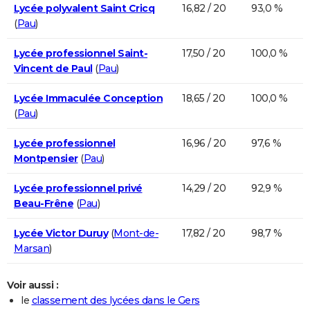
Lycée polyvalent Saint Cricq
16,82 / 20
93,0 %
(
Pau
)
Lycée professionnel Saint-
17,50 / 20
100,0 %
Vincent de Paul
(
Pau
)
Lycée Immaculée Conception
18,65 / 20
100,0 %
(
Pau
)
Lycée professionnel
16,96 / 20
97,6 %
Montpensier
(
Pau
)
Lycée professionnel privé
14,29 / 20
92,9 %
Beau-Frêne
(
Pau
)
Lycée Victor Duruy
(
Mont-de-
17,82 / 20
98,7 %
Marsan
)
Voir aussi :
le
classement des lycées dans le Gers