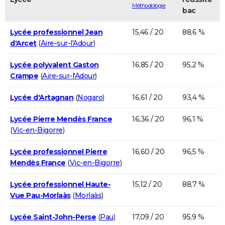
Méthodologie
bac
Lycée professionnel Jean
15,46 / 20
88,6 %
d'Arcet
(
Aire-sur-l'Adour
)
Lycée polyvalent Gaston
16,85 / 20
95,2 %
Crampe
(
Aire-sur-l'Adour
)
Lycée d'Artagnan
(
Nogaro
)
16,61 / 20
93,4 %
Lycée Pierre Mendès France
16,36 / 20
96,1 %
(
Vic-en-Bigorre
)
Lycée professionnel Pierre
16,60 / 20
96,5 %
Mendès France
(
Vic-en-Bigorre
)
Lycée professionnel Haute-
15,12 / 20
88,7 %
Vue Pau-Morlaàs
(
Morlaàs
)
Lycée Saint-John-Perse
(
Pau
)
17,09 / 20
95,9 %