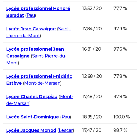
Lycée professionnel Honoré
13,52 / 20
77,7 %
Baradat
(
Pau
)
Lycée Jean Cassaigne
(
Saint-
17,84 / 20
97,9 %
Pierre-du-Mont
)
Lycée professionnel Jean
16,81 / 20
97,6 %
Cassaigne
(
Saint-Pierre-du-
Mont
)
Lycée professionnel Frédéric
12,68 / 20
77,8 %
Estève
(
Mont-de-Marsan
)
Lycée Charles Despiau
(
Mont-
17,48 / 20
97,8 %
de-Marsan
)
Lycée Saint-Dominique
(
Pau
)
18,95 / 20
100,0 %
Lycée Jacques Monod
(
Lescar
)
17,47 / 20
98,7 %