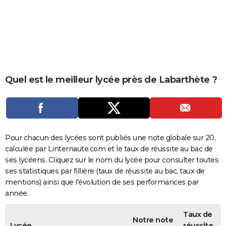
City break
Voyage de noces
Climat
Destinations
Voyage nature
Forum
+
PHOTO
GUIDES D'ACHAT
BONS PLANS
CARTE DE VOEUX
Quel est le meilleur lycée près de Labarthète ?
Carte Bonne année
Carte Pâques
Carte de Noël
Carte Saint-Valentin
Carte d'anniversaire
DICTIONNAIRE
Biographies
Expressions
Dictionnaire
Citations
Proverbes
PROGRAMME TV
COPAINS D'AVANT
Pour chacun des lycées sont publiés une note globale sur 20,
calculée par Linternaute.com et le taux de réussite au bac de
Se connecter
Collèges
Universités
Service militaire
S'inscrire
Lycées
Primaires
Entreprises
Avis de recherche
AVIS DE DÉCÈS
ses lycéens. Cliquez sur le nom du lycée pour consulter toutes
ses statistiques par fillière (taux de réussite au bac, taux de
FORUM
mentions) ainsi que l'évolution de ses performances par
année.
Lifestyle
Sport
Television
Cinema
Bricolage
Culture
Auto
Voyage
Taux de
Notre note
Lycée
réussite