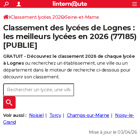
ACTUALITÉS
Connexion
S'inscrire
Classement lycées 2026
Seine-et-Marne
Rechercher
Société
Education
Villes
Politique
Faits Divers
Monde
+
SPORT
Classement des lycées de Lognes :
Football
Cyclisme
Forum
Coupe du monde 2026
Tennis
Rugby
CULTURE
les meilleurs lycées en 2026 (77185)
[PUBLIE]
TNT
Cinéma
Musique
Programme TV
Streaming
Sorties cinéma
+
FINANCE
GRATUIT - Découvrez le classement 2026 de chaque lycée
Impôts
Immobilier
Banque
Crédit
Retraite
Epargne
Risques naturels par ville
Assurance
AUTO
à Lognes
ou recherchez un établissement, une ville ou un
Réserver un essai
Berlines
Forum auto
Essais
Citadines
SUV
+
département dans le moteur de recherche ci-dessous pour
HIGH-TECH
découvrir son classement.
Meilleur smartphone
Ordinateurs
Guide high-tech
Mobiles
Internet
Jeux vidéo
+
BRICOLAGE
Aménagement intérieur
Cuisine
Jardinage
+
Forum
Extérieur
Salle de bains
Rangement
WEEK-END
Escapades
Expositions
Week-end nature
Guides de France
Patrimoine
Musées
+
LIFESTYLE
Voir aussi :
Noisiel
Torcy
Champs-sur-Marne
Noisy-le-
Bien-être
Mode
+
Art de vivre
Loisirs
Modes de vie
Grand
SANTE
Mise à jour le 03/04/26
Guide de la santé
Médicaments
+
Alimentation
Maladies
Sommeil
VOYAGE