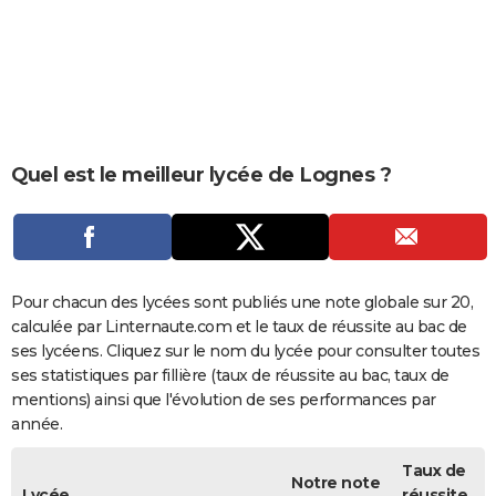
City break
Voyage de noces
Climat
Destinations
Voyage nature
Forum
+
PHOTO
GUIDES D'ACHAT
BONS PLANS
CARTE DE VOEUX
Quel est le meilleur lycée de Lognes ?
Carte Bonne année
Carte Pâques
Carte de Noël
Carte Saint-Valentin
Carte d'anniversaire
DICTIONNAIRE
Biographies
Expressions
Dictionnaire
Citations
Proverbes
PROGRAMME TV
COPAINS D'AVANT
Pour chacun des lycées sont publiés une note globale sur 20,
calculée par Linternaute.com et le taux de réussite au bac de
Se connecter
Collèges
Universités
Service militaire
S'inscrire
Lycées
Primaires
Entreprises
Avis de recherche
AVIS DE DÉCÈS
ses lycéens. Cliquez sur le nom du lycée pour consulter toutes
ses statistiques par fillière (taux de réussite au bac, taux de
FORUM
mentions) ainsi que l'évolution de ses performances par
année.
Lifestyle
Sport
Television
Cinema
Bricolage
Culture
Auto
Voyage
Taux de
Notre note
Lycée
réussite