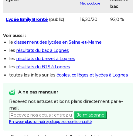
Méthodologie
bac
Lycée Emily Brontë
(public)
16,20/20
92,0 %
Voir aussi :
le
classement des lycées en Seine-et-Marne
les
résultats du bac à Lognes
les
résultats du brevet à Lognes
les
résultats du BTS à Lognes
toutes les infos sur les
écoles, collèges et lycées à Lognes
A ne pas manquer
Recevez nos astuces et bons plans directement par e-
mail.
Je m'abonne
En savoir plus sur notre politique de confidentialité