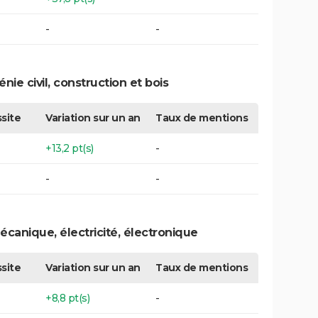
-
-
ie civil, construction et bois
site
Variation sur un an
Taux de mentions
+13,2 pt(s)
-
-
-
canique, électricité, électronique
site
Variation sur un an
Taux de mentions
+8,8 pt(s)
-