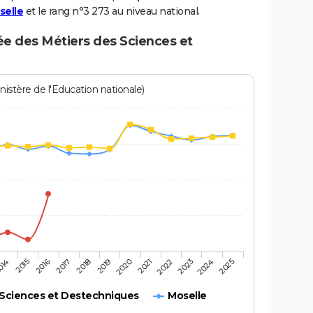
selle
et le rang n°3 273 au niveau national.
ée des Métiers des Sciences et
istère de l'Education nationale)
2016
2025
2020
2015
2024
2019
014
2023
2018
2022
2017
2021
 Sciences et Destechniques
Moselle