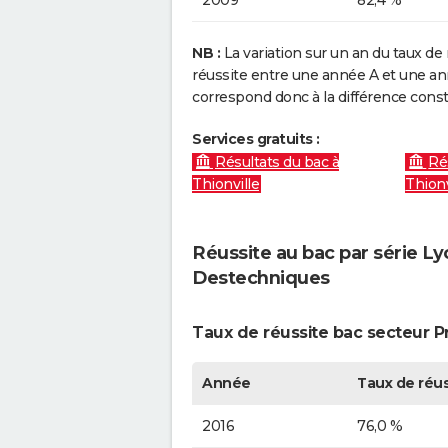
NB :
La variation sur un an du taux de 
réussite entre une année A et une anné
correspond donc à la différence const
Services gratuits :
Résultats du bac à
Ré
Thionville
Thionv
Réussite au bac par série L
Destechniques
Taux de réussite bac secteur P
Année
Taux de réus
2016
76,0 %