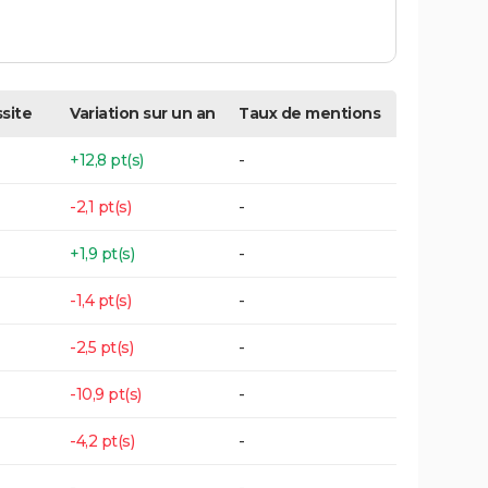
site
Variation sur un an
Taux de mentions
+12,8 pt(s)
-
-2,1 pt(s)
-
+1,9 pt(s)
-
-1,4 pt(s)
-
-2,5 pt(s)
-
-10,9 pt(s)
-
-4,2 pt(s)
-
-
-