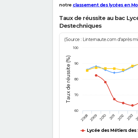
notre
classement des lycées en Mo
Taux de réussite au bac Lyc
Destechniques
(Source : Linternaute.com d'après min
100
Taux de réussite (%)
90
80
70
60
2011
2010
2
2009
2013
2008
2012
Lycée des Métiers des