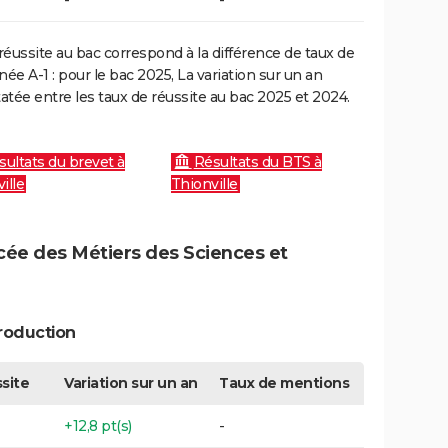
réussite au bac correspond à la différence de taux de
e A-1 : pour le bac 2025, La variation sur un an
atée entre les taux de réussite au bac 2025 et 2024.
sultats du brevet à
Résultats du BTS à
ille
Thionville
ycée des Métiers des Sciences et
roduction
site
Variation sur un an
Taux de mentions
+12,8 pt(s)
-