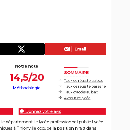
Email
Notre note
SOMMAIRE
14,5/20
Taux de réussite au bac
Taux de réussite par série
Méthodologie
Taux d'accès au bac
Avis sur ce lycée
Donnez votre avis
le département, le lycée professionnel public Lycée
iques à Thionville occupe la
position n°60 dans