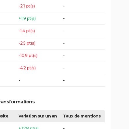
-2,1 pt(s)
-
+1,9 pt(s)
-
-1,4 pt(s)
-
-2,5 pt(s)
-
-10,9 pt(s)
-
-4,2 pt(s)
-
-
-
Transformations
site
Variation sur un an
Taux de mentions
+37,8 pt(s)
-