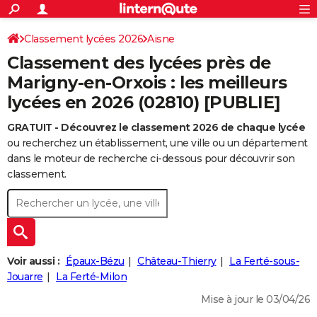
ACTUALITÉS
Connexion
S'inscrire
Classement lycées 2026
Aisne
Rechercher
Société
Education
Villes
Politique
Faits Divers
Monde
+
SPORT
Classement des lycées près de
Football
Cyclisme
Forum
Coupe du monde 2026
Tennis
Rugby
CULTURE
Marigny-en-Orxois : les meilleurs
lycées en 2026 (02810) [PUBLIE]
TNT
Cinéma
Musique
Programme TV
Streaming
Sorties cinéma
+
FINANCE
GRATUIT - Découvrez le classement 2026 de chaque lycée
Impôts
Immobilier
Banque
Crédit
Retraite
Epargne
Risques naturels par ville
Assurance
AUTO
ou recherchez un établissement, une ville ou un département
Réserver un essai
Berlines
Forum auto
Essais
Citadines
SUV
+
dans le moteur de recherche ci-dessous pour découvrir son
HIGH-TECH
classement.
Meilleur smartphone
Ordinateurs
Guide high-tech
Mobiles
Internet
Jeux vidéo
+
BRICOLAGE
Aménagement intérieur
Cuisine
Jardinage
+
Forum
Extérieur
Salle de bains
Rangement
WEEK-END
Escapades
Expositions
Week-end nature
Guides de France
Patrimoine
Musées
+
LIFESTYLE
Voir aussi :
Épaux-Bézu
Château-Thierry
La Ferté-sous-
Bien-être
Mode
+
Art de vivre
Loisirs
Modes de vie
Jouarre
La Ferté-Milon
SANTE
Mise à jour le 03/04/26
Guide de la santé
Médicaments
+
Alimentation
Maladies
Sommeil
VOYAGE