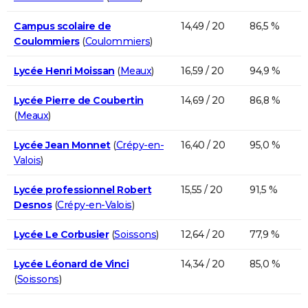
Campus scolaire de
14,49 / 20
86,5 %
Coulommiers
(
Coulommiers
)
Lycée Henri Moissan
(
Meaux
)
16,59 / 20
94,9 %
Lycée Pierre de Coubertin
14,69 / 20
86,8 %
(
Meaux
)
Lycée Jean Monnet
(
Crépy-en-
16,40 / 20
95,0 %
Valois
)
Lycée professionnel Robert
15,55 / 20
91,5 %
Desnos
(
Crépy-en-Valois
)
Lycée Le Corbusier
(
Soissons
)
12,64 / 20
77,9 %
Lycée Léonard de Vinci
14,34 / 20
85,0 %
(
Soissons
)