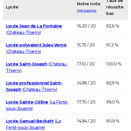
Taux de
Notre note
Lycée
réussite
Méthodologie
bac
Lycée Jean de La Fontaine
16,20 / 20
92,6 %
(
Château-Thierry
)
Lycée polyvalent Jules Verne
15,75 / 20
91,2 %
(
Château-Thierry
)
Lycée Saint-Joseph
(
Château-
17,10 / 20
100,0 %
Thierry
)
Lycée professionnel Saint-
14,99 / 20
92,9 %
Joseph
(
Château-Thierry
)
Lycée Sainte-Céline
(
La Ferté-
17,70 / 20
99,0 %
sous-Jouarre
)
Lycée Samuel Beckett
(
La
14,94 / 20
90,9 %
Ferté-sous-Jouarre
)