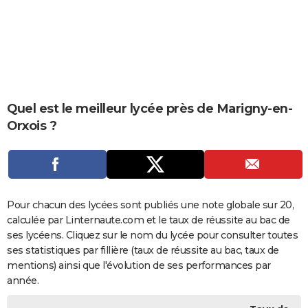
City break
Voyage de noces
Climat
Destinations
Voyage nature
Forum
+
PHOTO
GUIDES D'ACHAT
BONS PLANS
CARTE DE VOEUX
Quel est le meilleur lycée près de Marigny-en-
Orxois ?
Carte Bonne année
Carte Pâques
Carte de Noël
Carte Saint-Valentin
Carte d'anniversaire
DICTIONNAIRE
Biographies
Expressions
Dictionnaire
Citations
Proverbes
PROGRAMME TV
COPAINS D'AVANT
Pour chacun des lycées sont publiés une note globale sur 20,
Se connecter
Collèges
Universités
Service militaire
S'inscrire
Lycées
Primaires
Entreprises
Avis de recherche
AVIS DE DÉCÈS
calculée par Linternaute.com et le taux de réussite au bac de
ses lycéens. Cliquez sur le nom du lycée pour consulter toutes
FORUM
ses statistiques par fillière (taux de réussite au bac, taux de
Lifestyle
Sport
Television
Cinema
Bricolage
Culture
Auto
Voyage
mentions) ainsi que l'évolution de ses performances par
année.