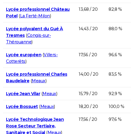
Lycée professionnel Château
13,68 / 20
82,8 %
Potel
(
La Ferté-Milon
)
Lycée polyvalent du Gué À
14,43 / 20
88,0 %
Tresmes
(
Congis-sur-
Thérouanne
)
Lycée européen
(
Villers-
17,56 / 20
96,6 %
Cotterêts
)
Lycée professionnel Charles
14,00 / 20
83,5 %
Baudelaire
(
Meaux
)
Lycée Jean Vilar
(
Meaux
)
15,79 / 20
92,9 %
Lycée Bossuet
(
Meaux
)
18,20 / 20
100,0 %
Lycée Technologique Jean
17,56 / 20
97,6 %
Rose Secteur Tertiaire,
Sanitaire et Social
(
Meaux
)