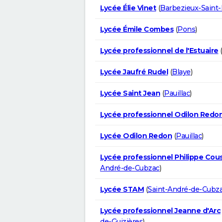
Lycée Élie Vinet
(
Barbezieux-Saint-H
Lycée Émile Combes
(
Pons
)
Lycée professionnel de l'Estuaire
Lycée Jaufré Rudel
(
Blaye
)
Lycée Saint Jean
(
Pauillac
)
Lycée professionnel Odilon Redo
Lycée Odilon Redon
(
Pauillac
)
Lycée professionnel Philippe Cou
André-de-Cubzac
)
Lycée STAM
(
Saint-André-de-Cubz
Lycée professionnel Jeanne d'Arc
de-Guizières
)