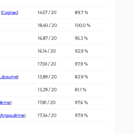
(
Cognac
)
14,57 / 20
89,7 %
18,40 / 20
100,0 %
16,87 / 20
95,3 %
16,14 / 20
92,9 %
17,59 / 20
97,9 %
Libourne
)
13,89 / 20
82,9 %
13,29 / 20
81,1 %
lême
)
17,81 / 20
97,6 %
(
Angoulême
)
17,34 / 20
97,9 %