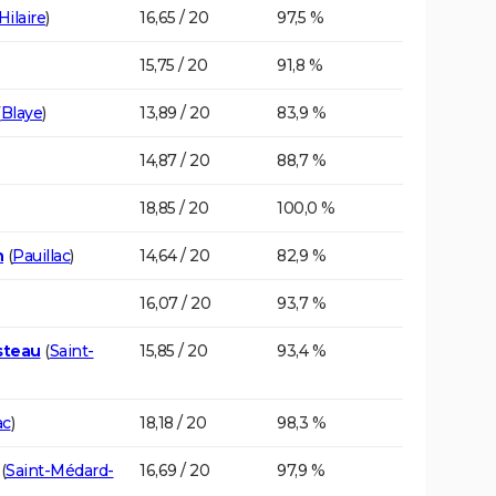
ilaire
)
16,65 / 20
97,5 %
15,75 / 20
91,8 %
(
Blaye
)
13,89 / 20
83,9 %
14,87 / 20
88,7 %
18,85 / 20
100,0 %
n
(
Pauillac
)
14,64 / 20
82,9 %
16,07 / 20
93,7 %
steau
(
Saint-
15,85 / 20
93,4 %
ac
)
18,18 / 20
98,3 %
(
Saint-Médard-
16,69 / 20
97,9 %