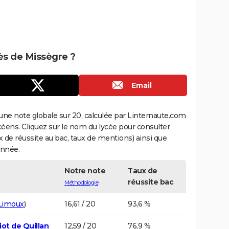
rès de Missègre ?
Email
une note globale sur 20, calculée par Linternaute.com
ycéens. Cliquez sur le nom du lycée pour consulter
aux de réussite au bac, taux de mentions) ainsi que
année.
Notre note
Taux de
réussite bac
Méthodologie
Limoux
)
16,61 / 20
93,6 %
ot de Quillan
12,59 / 20
76,9 %