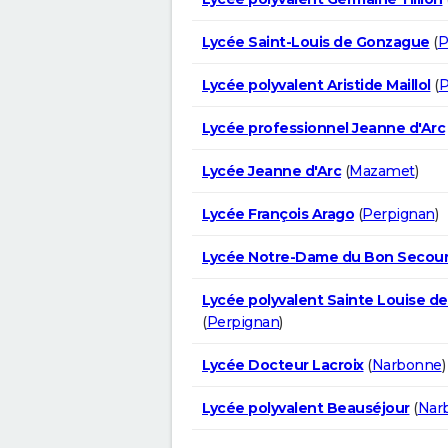
Lycée Saint-Louis de Gonzague
(
P
Lycée polyvalent Aristide Maillol
(
P
Lycée professionnel Jeanne d'Arc
Lycée Jeanne d'Arc
(
Mazamet
)
Lycée François Arago
(
Perpignan
)
Lycée Notre-Dame du Bon Secou
Lycée polyvalent Sainte Louise de 
(
Perpignan
)
Lycée Docteur Lacroix
(
Narbonne
)
Lycée polyvalent Beauséjour
(
Nar