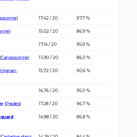
assonne
)
17,42 / 20
97,7 %
onne
)
15,02 / 20
86,9 %
17,14 / 20
95,9 %
(
Carcassonne
)
13,90 / 20
86,0 %
ézignan-
15,72 / 20
90,6 %
16,76 / 20
95,0 %
er
(
Prades
)
17,28 / 20
96,7 %
cquard
14,98 / 20
86,8 %
(
Castelnaudary
)
14,29 / 20
84,4 %