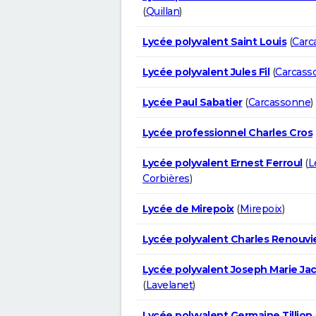
(
Quillan
)
Lycée polyvalent Saint Louis
(
Carc
Lycée polyvalent Jules Fil
(
Carcass
Lycée Paul Sabatier
(
Carcassonne
)
Lycée professionnel Charles Cros
Lycée polyvalent Ernest Ferroul
(
L
Corbières
)
Lycée de Mirepoix
(
Mirepoix
)
Lycée polyvalent Charles Renouvi
Lycée polyvalent Joseph Marie Ja
(
Lavelanet
)
Lycée polyvalent Germaine Tillion