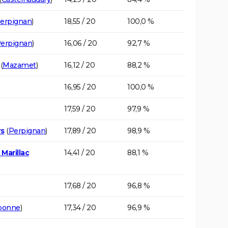
erpignan
)
18,55 / 20
100,0 %
erpignan
)
16,06 / 20
92,7 %
(
Mazamet
)
16,12 / 20
88,2 %
16,95 / 20
100,0 %
17,59 / 20
97,9 %
rs
(
Perpignan
)
17,89 / 20
98,9 %
Marillac
14,41 / 20
88,1 %
17,68 / 20
96,8 %
bonne
)
17,34 / 20
96,9 %