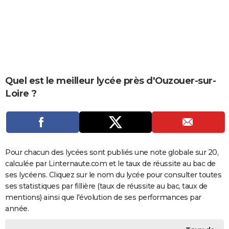
City break
Voyage de noces
Climat
Destinations
Voyage nature
Forum
+
PHOTO
GUIDES D'ACHAT
BONS PLANS
CARTE DE VOEUX
Quel est le meilleur lycée près d'Ouzouer-sur-
Loire ?
Carte Bonne année
Carte Pâques
Carte de Noël
Carte Saint-Valentin
Carte d'anniversaire
DICTIONNAIRE
Biographies
Expressions
Dictionnaire
Citations
Proverbes
PROGRAMME TV
COPAINS D'AVANT
Pour chacun des lycées sont publiés une note globale sur 20,
Se connecter
Collèges
Universités
Service militaire
S'inscrire
Lycées
Primaires
Entreprises
Avis de recherche
AVIS DE DÉCÈS
calculée par Linternaute.com et le taux de réussite au bac de
ses lycéens. Cliquez sur le nom du lycée pour consulter toutes
FORUM
ses statistiques par fillière (taux de réussite au bac, taux de
Lifestyle
Sport
Television
Cinema
Bricolage
Culture
Auto
Voyage
mentions) ainsi que l'évolution de ses performances par
année.