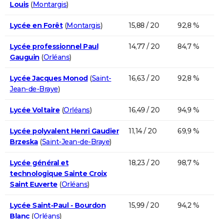
Louis
(
Montargis
)
Lycée en Forêt
(
Montargis
)
15,88 / 20
92,8 %
Lycée professionnel Paul
14,77 / 20
84,7 %
Gauguin
(
Orléans
)
Lycée Jacques Monod
(
Saint-
16,63 / 20
92,8 %
Jean-de-Braye
)
Lycée Voltaire
(
Orléans
)
16,49 / 20
94,9 %
Lycée polyvalent Henri Gaudier
11,14 / 20
69,9 %
Brzeska
(
Saint-Jean-de-Braye
)
Lycée général et
18,23 / 20
98,7 %
technologique Sainte Croix
Saint Euverte
(
Orléans
)
Lycée Saint-Paul - Bourdon
15,99 / 20
94,2 %
Blanc
(
Orléans
)