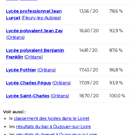
Lycée professionnel Jean
13,56 / 20
78,6 %
Lurçat
(
Fleury-les-Aubrais
)
Lycée polyvalent Jean Zay
16,60 / 20
92,9 %
(
Orléans
)
Lycée polyvalent Benjamin
14,81 / 20
87,6 %
Franklin
(
Orléans
)
Lycée Pothier
(
Orléans
)
17,43 / 20
96,8 %
Lycée Charles Péguy
(
Orléans
)
17,09 / 20
93,9 %
Lycée Saint-Charles
(
Orléans
)
18,70 / 20
100,0 %
Voir aussi :
le
classement des lycées dans le Loiret
les
résultats du bac à Ouzouer-sur-Loire
les
résultats du brevet à Ouzouer-sur-Loire