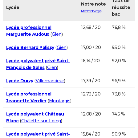
Taux de
Notre note
Lycée
réussite
Méthodologie
bac
Lycée professionnel
12,68 / 20
76,8 %
Marguerite Audoux
(
Gien
)
Lycée Bernard Palissy
(
Gien
)
17,00 / 20
95,0 %
Lycée polyvalent privé Saint-
16,14 / 20
92,0 %
François de Sales
(
Gien
)
Lycée Durzy
(
Villemandeur
)
17,39 / 20
96,9 %
Lycée professionnel
12,73 / 20
73,8 %
Jeannette Verdier
(
Montargis
)
Lycée polyvalent Château
12,08 / 20
74,5 %
Blanc
(
Châlette-sur-Loing
)
Lycée polyvalent privé Saint-
15,84 / 20
90,9 %