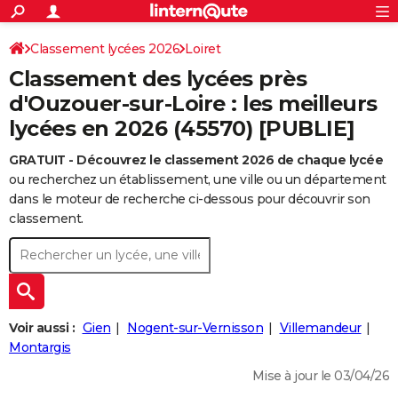
ACTUALITÉS
Connexion
S'inscrire
Classement lycées 2026
Loiret
Rechercher
Société
Education
Villes
Politique
Faits Divers
Monde
+
SPORT
Classement des lycées près
Football
Cyclisme
Forum
Coupe du monde 2026
Tennis
Rugby
CULTURE
d'Ouzouer-sur-Loire : les meilleurs
lycées en 2026 (45570) [PUBLIE]
TNT
Cinéma
Musique
Programme TV
Streaming
Sorties cinéma
+
FINANCE
GRATUIT - Découvrez le classement 2026 de chaque lycée
Impôts
Immobilier
Banque
Crédit
Retraite
Epargne
Risques naturels par ville
Assurance
AUTO
ou recherchez un établissement, une ville ou un département
Réserver un essai
Berlines
Forum auto
Essais
Citadines
SUV
+
dans le moteur de recherche ci-dessous pour découvrir son
HIGH-TECH
classement.
Meilleur smartphone
Ordinateurs
Guide high-tech
Mobiles
Internet
Jeux vidéo
+
BRICOLAGE
Aménagement intérieur
Cuisine
Jardinage
+
Forum
Extérieur
Salle de bains
Rangement
WEEK-END
Escapades
Expositions
Week-end nature
Guides de France
Patrimoine
Musées
+
LIFESTYLE
Voir aussi :
Gien
Nogent-sur-Vernisson
Villemandeur
Bien-être
Mode
+
Art de vivre
Loisirs
Modes de vie
Montargis
SANTE
Mise à jour le 03/04/26
Guide de la santé
Médicaments
+
Alimentation
Maladies
Sommeil
VOYAGE