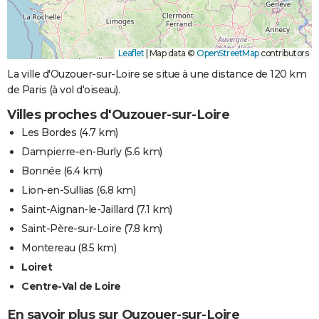
Leaflet
|
Map data ©
OpenStreetMap
contributors
La ville d'Ouzouer-sur-Loire se situe à une distance de 120 km
de Paris (à vol d'oiseau).
Villes proches d'Ouzouer-sur-Loire
Les Bordes
(4.7 km)
Dampierre-en-Burly
(5.6 km)
Bonnée
(6.4 km)
Lion-en-Sullias
(6.8 km)
Saint-Aignan-le-Jaillard
(7.1 km)
Saint-Père-sur-Loire
(7.8 km)
Montereau
(8.5 km)
Loiret
Centre-Val de Loire
En savoir plus sur Ouzouer-sur-Loire