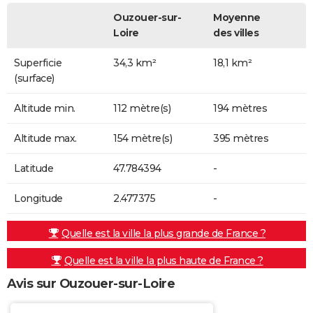
Ouzouer-sur-
Moyenne
Loire
des villes
Superficie
34,3 km²
18,1 km²
(surface)
Altitude min.
112 mètre(s)
194 mètres
Altitude max.
154 mètre(s)
395 mètres
Latitude
47.784394
-
Longitude
2.477375
-
Quelle est la ville la plus grande de France ?
Quelle est la ville la plus haute de France ?
Avis sur Ouzouer-sur-Loire