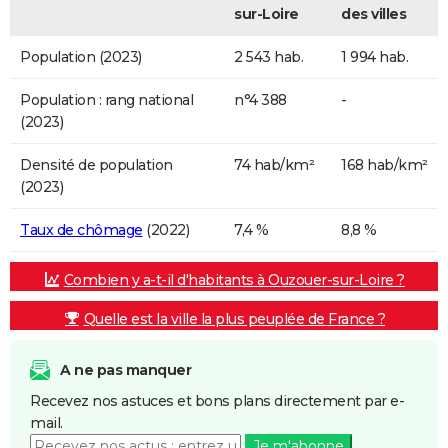
sur-Loire
des villes
Population (2023)
2 543 hab.
1 994 hab.
Population : rang national
n°4 388
-
(2023)
Densité de population
74 hab/km²
168 hab/km²
(2023)
Taux de chômage
(2022)
7,4 %
8,8 %
Combien y a-t-il d'habitants à Ouzouer-sur-Loire ?
Quelle est la ville la plus peuplée de France ?
A ne pas manquer
Recevez nos astuces et bons plans directement par e-
mail.
Je m'abonne