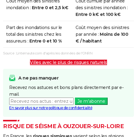
Coût moyen des sinistres
Coût cumulé par année
inondation :
Entre 0 et 2,5 k€
des sinistres inondation :
Entre 0 k€ et 100 k€
Part des inondations sur le
Coût moyen des sinistres
total des sinistres chez les
par année :
Moins de 100
assureurs :
Entre 0 et 10 %
€ / habitant
Source : Linternaute.com d'après les données de l'ONRN
Villes avec le plus de risques naturels
A ne pas manquer
Recevez nos astuces et bons plans directement par e-
mail.
Je m'abonne
En savoir plus sur notre politique de confidentialité
RISQUE DE SÉISME À OUZOUER-SUR-LOIRE
En France, les
risques sismiques
varient selon les régions,