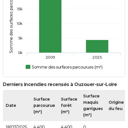
Somme des surfaces parcourues (m²)
15k
10k
5k
0k
2009
2025
Somme des surfaces parcourues (m²)
Derniers incendies recensés à Ouzouer-sur-Loire
Surface
Surface
Surface
maquis
Origine
Date
parcourue
forêt
garrigues
du feu
(m²)
(m²)
(m²)
18/07/2025
4 400
4 400
0