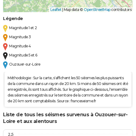
Leaflet
|
Map data ©
OpenStreetMap
contributors
Légende
Magnitude 1 et 2
Magnitude 3
Magnitude 4
Magnitude 5 et 6
Ouzouer-sur-Loire
Méthodologie : Sur la carte, s'affichent les 50 séismes les plus puissants
de la commune dans un rayon de 20 km. Si moins de 50 séismes ont été
enregistrés, ils sont tous affichés. Sur le graphique ci-dessous, l'ensemble
des séismes enregistrés sur le territoire de la commune et dans un rayon
de 20 km sont comptabilisés. Source : franceseisme.fr
Liste de tous les séismes survenus à Ouzouer-sur-
Loire et aux alentours
2,5