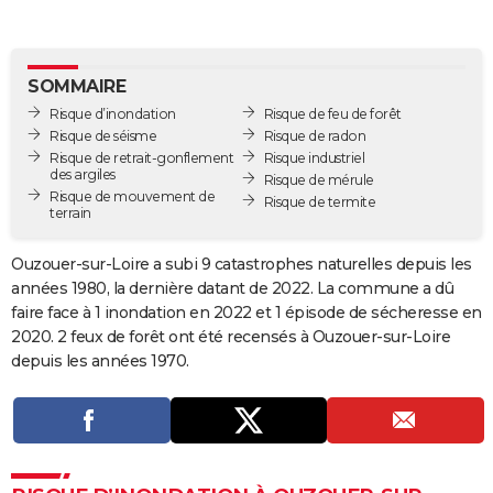
City break
Voyage de noces
Climat
Destinations
Voyage nature
Forum
+
PHOTO
GUIDES D'ACHAT
SOMMAIRE
Risque d’inondation
Risque de feu de forêt
BONS PLANS
Risque de séisme
Risque de radon
Risque de retrait-gonflement
Risque industriel
CARTE DE VOEUX
des argiles
Risque de mérule
Risque de mouvement de
Carte Bonne année
Carte Pâques
Carte de Noël
Carte Saint-Valentin
Carte d'anniversaire
Risque de termite
DICTIONNAIRE
terrain
Biographies
Expressions
Dictionnaire
Citations
Proverbes
PROGRAMME TV
Ouzouer-sur-Loire a subi 9 catastrophes naturelles depuis les
années 1980, la dernière datant de 2022. La commune a dû
COPAINS D'AVANT
faire face à 1 inondation en 2022 et 1 épisode de sécheresse en
Se connecter
Collèges
Universités
Service militaire
S'inscrire
Lycées
Primaires
Entreprises
Avis de recherche
2020. 2 feux de forêt ont été recensés à Ouzouer-sur-Loire
AVIS DE DÉCÈS
depuis les années 1970.
FORUM
Lifestyle
Sport
Television
Cinema
Bricolage
Culture
Auto
Voyage