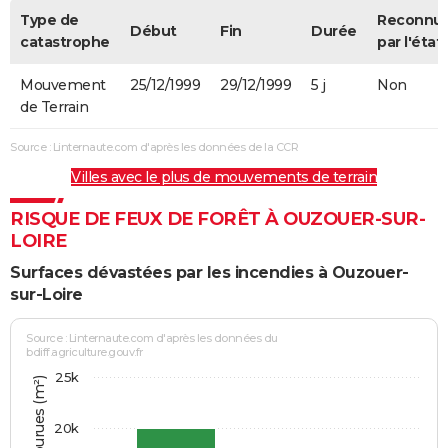
Type de
Reconnu
Début
Fin
Durée
catastrophe
par l'état
Mouvement
25/12/1999
29/12/1999
5 j
Non
de Terrain
Source : Linternaute.com d'après les données de la CCR
Villes avec le plus de mouvements de terrain
RISQUE DE FEUX DE FORÊT À OUZOUER-SUR-
LOIRE
Surfaces dévastées par les incendies à Ouzouer-
sur-Loire
Source : Linternaute.com d'après les données du
bdiff.agriculture.gouv.fr
25k
20k