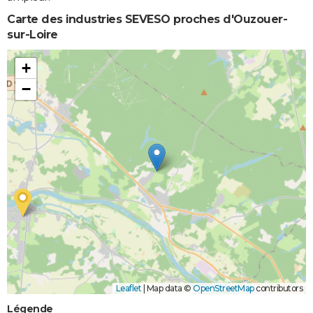
Carte des industries SEVESO proches d'Ouzouer-
sur-Loire
+
−
Leaflet
|
Map data ©
OpenStreetMap
contributors
Légende