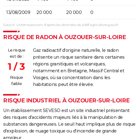
13/08/2009
20 000
20 000
0
Source : Linternaute.com d'après les données du bdiff.agriculture.gouv.fr
RISQUE DE RADON À OUZOUER-SUR-LOIRE
Le risque
Gaz radioactif d'origine naturelle, le radon
est de :
présente un risque sanitaire dans certaines
1 / 3
régions granitiques et volcaniques,
notamment en Bretagne, Massif Central et
Risque
Vosges, où sa concentration dans les
faible
habitations peut être élevée.
RISQUE INDUSTRIEL À OUZOUER-SUR-LOIRE
Un établissement SEVESO est un site industriel présentant
des risques d'accidents majeurs liés à la manipulation de
substances dangereuses. Le seuil haut implique plus de risque
d'explosion, de nuage toxique ou d'incendie de grande
ampleur.