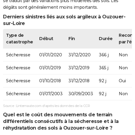
se traduit par des variations plus modérées des sols. Les
dégâts sont généralement moins importants.
Derniers sinistres liés aux sols argileux à Ouzouer-
sur-Loire
Type de
Recon
Début
Fin
Durée
catastrophe
par l'ét
Sécheresse
01/01/2020
31/12/2020
366 j
Non
Sécheresse
01/01/2019
31/12/2019
365 j
Non
Sécheresse
01/10/2018
31/12/2018
92 j
Oui
Sécheresse
01/07/2003
30/09/2003
92 j
Non
Source : Linternaute.com d'après les données de la CCR
Quel est le coût des mouvements de terrain
différentiels consécutifs à la sécheresse et à la
réhydratation des sols à Ouzouer-sur-Loire ?