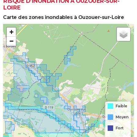
RISQUE D’INONDATION À OUZOUER-SUR-
LOIRE
Carte des zones inondables à Ouzouer-sur-Loire
+
−
Faible
Moyen
Fort