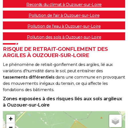
Records du climat à Ouzouer-sur-Loire
Pollution de l'air à Ouzouer-sur-Loire
Pollution de l'eau à Ouzouer-sur-Loire
Pollution des sols à Ouzouer-sur-Loire
RISQUE DE RETRAIT-GONFLEMENT DES
ARGILES À OUZOUER-SUR-LOIRE
Le phénomène de retrait-gonflement des argiles, lié aux
variations d'humidité dans le sol, peut entraîner des
tassements différentiels
dans une commune en provoquant
des mouvements inégaux du terrain, ce qui affecte les
fondations des bâtiments.
Zones exposées à des risques liés aux sols argileux
à Ouzouer-sur-Loire
+
−