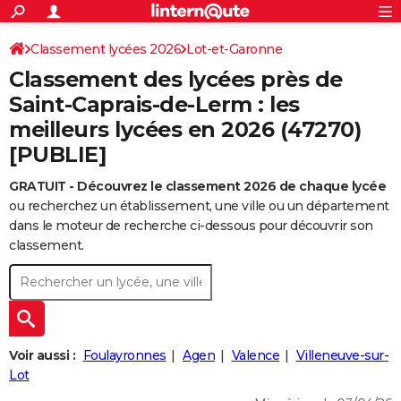
ACTUALITÉS
Connexion
S'inscrire
Classement lycées 2026
Lot-et-Garonne
Rechercher
Société
Education
Villes
Politique
Faits Divers
Monde
+
SPORT
Classement des lycées près de
Football
Cyclisme
Forum
Coupe du monde 2026
Tennis
Rugby
CULTURE
Saint-Caprais-de-Lerm : les
meilleurs lycées en 2026 (47270)
TNT
Cinéma
Musique
Programme TV
Streaming
Sorties cinéma
+
FINANCE
[PUBLIE]
Impôts
Immobilier
Banque
Crédit
Retraite
Epargne
Risques naturels par ville
Assurance
AUTO
GRATUIT - Découvrez le classement 2026 de chaque lycée
Réserver un essai
Berlines
Forum auto
Essais
Citadines
SUV
+
HIGH-TECH
ou recherchez un établissement, une ville ou un département
dans le moteur de recherche ci-dessous pour découvrir son
Meilleur smartphone
Ordinateurs
Guide high-tech
Mobiles
Internet
Jeux vidéo
+
BRICOLAGE
classement.
Aménagement intérieur
Cuisine
Jardinage
+
Forum
Extérieur
Salle de bains
Rangement
WEEK-END
Escapades
Expositions
Week-end nature
Guides de France
Patrimoine
Musées
+
LIFESTYLE
Bien-être
Mode
+
Art de vivre
Loisirs
Modes de vie
SANTE
Voir aussi :
Foulayronnes
Agen
Valence
Villeneuve-sur-
Lot
Guide de la santé
Médicaments
+
Alimentation
Maladies
Sommeil
VOYAGE