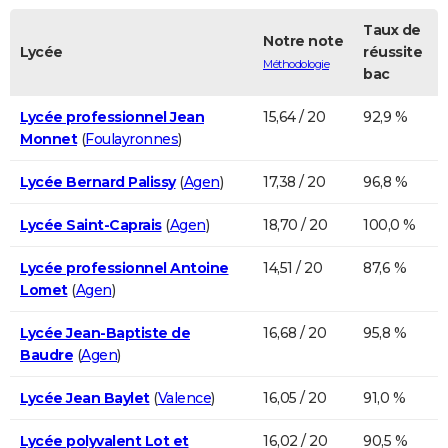
Taux de
Notre note
Lycée
réussite
Méthodologie
bac
Lycée professionnel Jean
15,64 / 20
92,9 %
Monnet
(
Foulayronnes
)
Lycée Bernard Palissy
(
Agen
)
17,38 / 20
96,8 %
Lycée Saint-Caprais
(
Agen
)
18,70 / 20
100,0 %
Lycée professionnel Antoine
14,51 / 20
87,6 %
Lomet
(
Agen
)
Lycée Jean-Baptiste de
16,68 / 20
95,8 %
Baudre
(
Agen
)
Lycée Jean Baylet
(
Valence
)
16,05 / 20
91,0 %
Lycée polyvalent Lot et
16,02 / 20
90,5 %