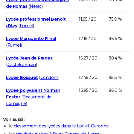
de Romas
(
Nérac
)
Lycée professionnel Benoît
11,95 / 20
75,0 %
d'Azy
(
Fumel
)
Lycée Marguerite Filhol
17,16 / 20
96,6 %
(
Fumel
)
Lycée Jean de Prades
15,27 / 20
88,4 %
(
Castelsarrasin
)
Lycée Bossuet
(
Condom
)
17,48 / 20
95,3 %
Lycée polyvalent Norman
13,95 / 20
86,0 %
Foster
(
Beaumont-de-
Lomagne
)
Voir aussi :
le
classement des lycées dans le Lot-et-Garonne
les
résultats du bac à Saint-Caprais-de-Lerm