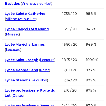
Bastides
(
Villeneuve-sur-Lot
)
Lycée Sainte-Catherine
17,58 / 20
98,8 %
(
Villeneuve-sur-Lot
)
Lycée François Mitterrand
16,91 / 20
94,6 %
(
Moissac
)
Lycée Maréchal Lannes
16,80 / 20
94,9 %
(
Lectoure
)
Lycée Saint-Joseph
(
Lectoure
)
18,25 / 20
100,0 %
Lycée George Sand
(
Nérac
)
17,02 / 20
97,7 %
Lycée Stendhal
(
Aiguillon
)
17,24 / 20
97,9 %
Lycée professionnel Porte du
15,10 / 20
87,5 %
Lot
(
Clairac
)
Lycée professionnel Jacques
14,14 / 20
83,9 %