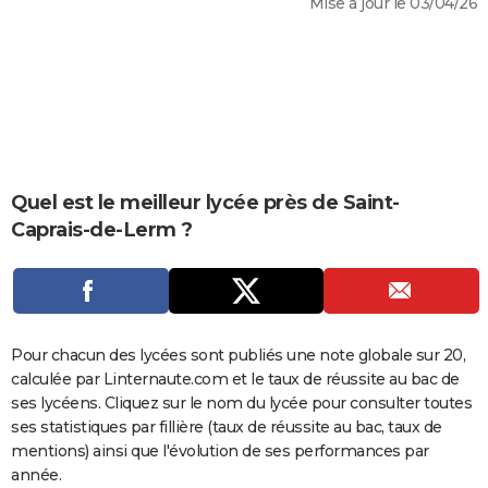
Mise à jour le 03/04/26
City break
Voyage de noces
Climat
Destinations
Voyage nature
Forum
+
PHOTO
GUIDES D'ACHAT
BONS PLANS
CARTE DE VOEUX
Carte Bonne année
Carte Pâques
Carte de Noël
Carte Saint-Valentin
Carte d'anniversaire
Quel est le meilleur lycée près de Saint-
DICTIONNAIRE
Caprais-de-Lerm ?
Biographies
Expressions
Dictionnaire
Citations
Proverbes
PROGRAMME TV
COPAINS D'AVANT
Se connecter
Collèges
Universités
Service militaire
S'inscrire
Lycées
Primaires
Entreprises
Avis de recherche
AVIS DE DÉCÈS
Pour chacun des lycées sont publiés une note globale sur 20,
calculée par Linternaute.com et le taux de réussite au bac de
FORUM
ses lycéens. Cliquez sur le nom du lycée pour consulter toutes
Lifestyle
Sport
Television
Cinema
Bricolage
Culture
Auto
Voyage
ses statistiques par fillière (taux de réussite au bac, taux de
mentions) ainsi que l'évolution de ses performances par
année.