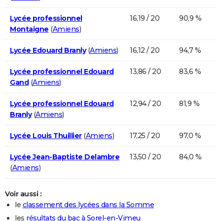
Lycée professionnel
16,19 / 20
90,9 %
Montaigne
(
Amiens
)
Lycée Edouard Branly
(
Amiens
)
16,12 / 20
94,7 %
Lycée professionnel Edouard
13,86 / 20
83,6 %
Gand
(
Amiens
)
Lycée professionnel Edouard
12,94 / 20
81,9 %
Branly
(
Amiens
)
Lycée Louis Thuillier
(
Amiens
)
17,25 / 20
97,0 %
Lycée Jean-Baptiste Delambre
13,50 / 20
84,0 %
(
Amiens
)
Voir aussi :
le
classement des lycées dans la Somme
les
résultats du bac à Sorel-en-Vimeu