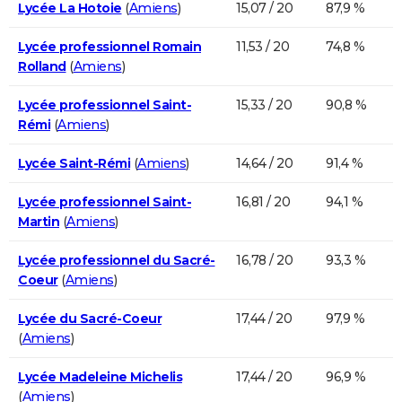
Lycée La Hotoie
(
Amiens
)
15,07 / 20
87,9 %
Lycée professionnel Romain
11,53 / 20
74,8 %
Rolland
(
Amiens
)
Lycée professionnel Saint-
15,33 / 20
90,8 %
Rémi
(
Amiens
)
Lycée Saint-Rémi
(
Amiens
)
14,64 / 20
91,4 %
Lycée professionnel Saint-
16,81 / 20
94,1 %
Martin
(
Amiens
)
Lycée professionnel du Sacré-
16,78 / 20
93,3 %
Coeur
(
Amiens
)
Lycée du Sacré-Coeur
17,44 / 20
97,9 %
(
Amiens
)
Lycée Madeleine Michelis
17,44 / 20
96,9 %
(
Amiens
)