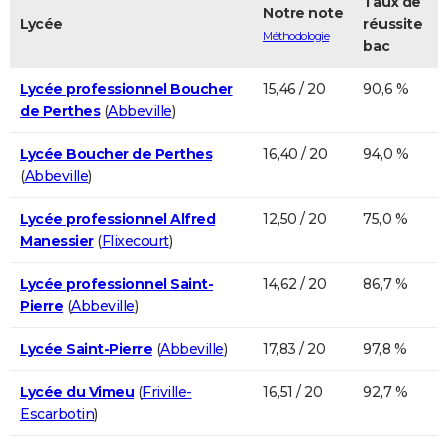
Taux de
Notre note
Lycée
réussite
Méthodologie
bac
Lycée professionnel Boucher
15,46 / 20
90,6 %
de Perthes
(
Abbeville
)
Lycée Boucher de Perthes
16,40 / 20
94,0 %
(
Abbeville
)
Lycée professionnel Alfred
12,50 / 20
75,0 %
Manessier
(
Flixecourt
)
Lycée professionnel Saint-
14,62 / 20
86,7 %
Pierre
(
Abbeville
)
Lycée Saint-Pierre
(
Abbeville
)
17,83 / 20
97,8 %
Lycée du Vimeu
(
Friville-
16,51 / 20
92,7 %
Escarbotin
)