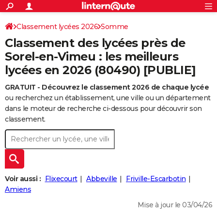
ACTUALITÉS
Connexion
S'inscrire
Classement lycées 2026
Somme
Rechercher
Société
Education
Villes
Politique
Faits Divers
Monde
+
SPORT
Classement des lycées près de
Football
Cyclisme
Forum
Coupe du monde 2026
Tennis
Rugby
CULTURE
Sorel-en-Vimeu : les meilleurs
lycées en 2026 (80490) [PUBLIE]
TNT
Cinéma
Musique
Programme TV
Streaming
Sorties cinéma
+
FINANCE
GRATUIT - Découvrez le classement 2026 de chaque lycée
Impôts
Immobilier
Banque
Crédit
Retraite
Epargne
Risques naturels par ville
Assurance
AUTO
ou recherchez un établissement, une ville ou un département
Réserver un essai
Berlines
Forum auto
Essais
Citadines
SUV
+
dans le moteur de recherche ci-dessous pour découvrir son
HIGH-TECH
classement.
Meilleur smartphone
Ordinateurs
Guide high-tech
Mobiles
Internet
Jeux vidéo
+
BRICOLAGE
Aménagement intérieur
Cuisine
Jardinage
+
Forum
Extérieur
Salle de bains
Rangement
WEEK-END
Escapades
Expositions
Week-end nature
Guides de France
Patrimoine
Musées
+
LIFESTYLE
Voir aussi :
Flixecourt
Abbeville
Friville-Escarbotin
Bien-être
Mode
+
Art de vivre
Loisirs
Modes de vie
Amiens
SANTE
Mise à jour le 03/04/26
Guide de la santé
Médicaments
+
Alimentation
Maladies
Sommeil
VOYAGE