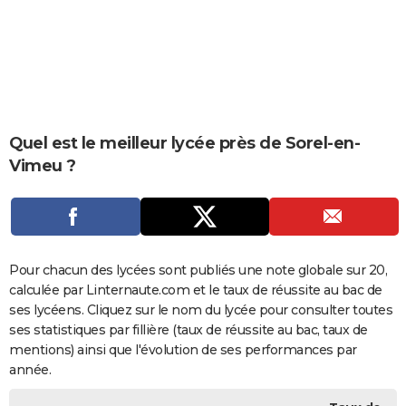
City break
Voyage de noces
Climat
Destinations
Voyage nature
Forum
+
PHOTO
GUIDES D'ACHAT
BONS PLANS
CARTE DE VOEUX
Quel est le meilleur lycée près de Sorel-en-
Vimeu ?
Carte Bonne année
Carte Pâques
Carte de Noël
Carte Saint-Valentin
Carte d'anniversaire
DICTIONNAIRE
Biographies
Expressions
Dictionnaire
Citations
Proverbes
PROGRAMME TV
COPAINS D'AVANT
Pour chacun des lycées sont publiés une note globale sur 20,
Se connecter
Collèges
Universités
Service militaire
S'inscrire
Lycées
Primaires
Entreprises
Avis de recherche
AVIS DE DÉCÈS
calculée par Linternaute.com et le taux de réussite au bac de
ses lycéens. Cliquez sur le nom du lycée pour consulter toutes
FORUM
ses statistiques par fillière (taux de réussite au bac, taux de
Lifestyle
Sport
Television
Cinema
Bricolage
Culture
Auto
Voyage
mentions) ainsi que l'évolution de ses performances par
année.