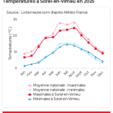
Températures à Sorel-en-Vimeu en 2025
Source : Linternaute.com d'après Météo France
30
Températures ( °C )
20
10
0
Fev
Nov
Jan
Mar
Avr
Mai
Juin
Juil
Aout
Sept
Oct
Dec
Moyenne nationale : maximales
Moyenne nationale : minimales
Maximales à Sorel-en-Vimeu
Minimales à Sorel-en-Vimeu