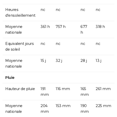
Heures
nc
nc
nc
nc
d'ensoleillement
Moyenne
361 h
757 h
677
318 h
nationale
h
Equivalent jours
nc
nc
nc
nc
de soleil
Moyenne
15 j
32 j
28 j
13 j
nationale
Pluie
Hauteur de pluie
191
116 mm
165
261 mm
mm
mm
Moyenne
204
153 mm
190
225 mm
nationale
mm
mm