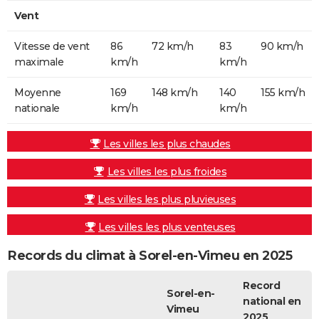
Vent
Vitesse de vent
86
72 km/h
83
90 km/h
maximale
km/h
km/h
Moyenne
169
148 km/h
140
155 km/h
nationale
km/h
km/h
Les villes les plus chaudes
Les villes les plus froides
Les villes les plus pluvieuses
Les villes les plus venteuses
Records du climat à Sorel-en-Vimeu en 2025
Record
Sorel-en-
national en
Vimeu
2025