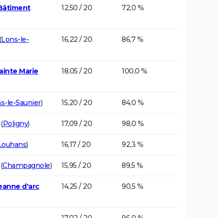
 Bâtiment
12,50 / 20
72,0 %
(
Lons-le-
16,22 / 20
86,7 %
ainte Marie
18,05 / 20
100,0 %
s-le-Saunier
)
15,20 / 20
84,0 %
(
Poligny
)
17,09 / 20
98,0 %
Louhans
)
16,17 / 20
92,3 %
(
Champagnole
)
15,95 / 20
89,5 %
eanne d'arc
14,25 / 20
90,5 %
17,02 / 20
96,0 %