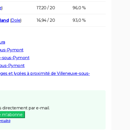
e
)
17,20 / 20
96,0 %
land
(
Dole
)
16,94 / 20
93,0 %
ura
-sous-Pymont
uve-sous-Pymont
-sous-Pymont
lèges et lycées à proximité de Villeneuve-sous-
 directement par e-mail.
e m'abonne
tialité