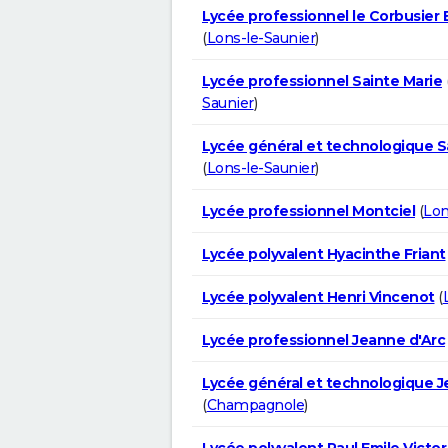
Lycée professionnel le Corbusier
(
Lons-le-Saunier
)
Lycée professionnel Sainte Marie
Saunier
)
Lycée général et technologique S
(
Lons-le-Saunier
)
Lycée professionnel Montciel
(
Lon
Lycée polyvalent Hyacinthe Friant
Lycée polyvalent Henri Vincenot
(
Lycée professionnel Jeanne d'Arc
Lycée général et technologique J
(
Champagnole
)
Lycée polyvalent Paul Emile Victor