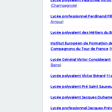
(
Champagnole
)
Lycée professionnel Ferdinand Fil
Amour
)
Lycée polyvalent des Métiers du B
Institut Européen de Formation d
Compagnons du Tour de France
(
Lycée Général Victor Considerant
Bains
)
Lycée polyvalent Victor Bérard
(
Ha
Lycée polyvalent Pré Saint Sauveu
Lycée polyvalent Jacques Duhame
Lycée professionnel Jacques Prév