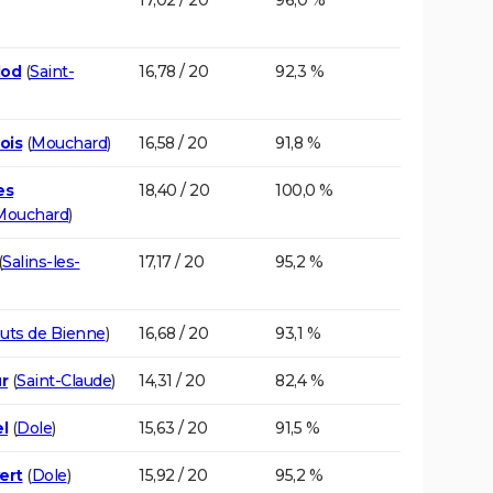
lod
(
Saint-
16,78 / 20
92,3 %
ois
(
Mouchard
)
16,58 / 20
91,8 %
es
18,40 / 20
100,0 %
Mouchard
)
(
Salins-les-
17,17 / 20
95,2 %
uts de Bienne
)
16,68 / 20
93,1 %
r
(
Saint-Claude
)
14,31 / 20
82,4 %
l
(
Dole
)
15,63 / 20
91,5 %
ert
(
Dole
)
15,92 / 20
95,2 %