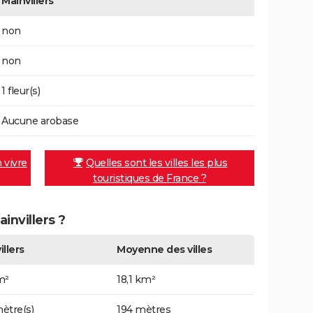
Mainvillers
non
non
1 fleur(s)
Aucune arobase
n vivre
Quelles sont les villes les plus
touristiques de France ?
invillers ?
illers
Moyenne des villes
m²
18,1 km²
ètre(s)
194 mètres