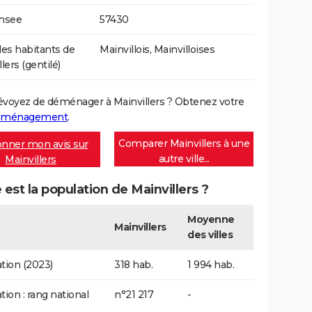
Insee
57430
s habitants de
Mainvillois, Mainvilloises
lers (gentilé)
évoyez de déménager à Mainvillers ? Obtenez votre
déménagement
.
Comparer Mainvillers à une
nner mon avis sur
autre ville...
Mainvillers
 est la population de Mainvillers ?
Moyenne
Mainvillers
des villes
tion (2023)
318 hab.
1 994 hab.
tion : rang national
n°21 217
-