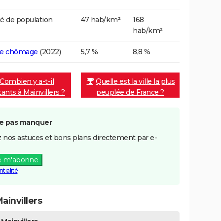
é de population
47 hab/km²
168
hab/km²
de chômage
(2022)
5,7 %
8,8 %
Combien y a-t-il
Quelle est la ville la plus
tants à Mainvillers ?
peuplée de France ?
e pas manquer
 nos astuces et bons plans directement par e-
e m'abonne
tialité
invillers