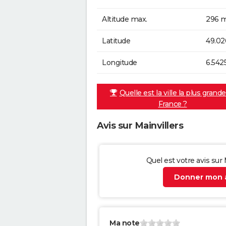
Altitude max.
296 m
Latitude
49.02
Longitude
6.542
Quelle est la ville la plus grand
France ?
Avis sur Mainvillers
Quel est votre avis sur 
Donner mon a
Ma note