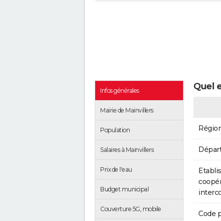
Quel e
Infos générales
Mairie de Mainvillers
Régio
Population
Dépar
Salaires à Mainvillers
Prix de l'eau
Etabli
coopér
Budget municipal
inter
Couverture 5G, mobile
Code p