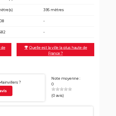
ètre(s)
395 mètres
08
-
582
-
e de
Quelle est la ville la plus haute de
France ?
Note moyenne :
Mainvillers ?
0
vis
(
0
avis)