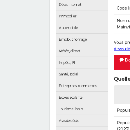
Débit Internet
Code 
Immobilier
Nom de
Mainvil
Automobile
Emploi, chômage
Vous pr
devis 
Météo, climat
Do
Impôts, IFI
Santé, social
Quelle
Entreprises, commerces
Ecoles, scolarité
Tourisme, loisirs
Popula
Avis de décès
Popula
(2023)