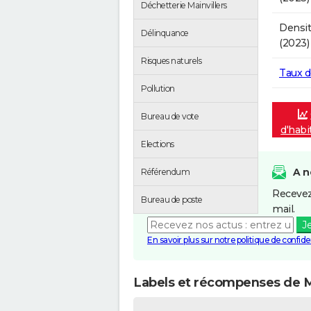
Déchetterie Mainvillers
Densit
Délinquance
(2023)
Risques naturels
Taux 
Pollution
Bureau de vote
d'habi
Elections
A n
Référendum
Recevez
Bureau de poste
mail.
J
En savoir plus sur notre politique de confiden
Labels et récompenses de Ma