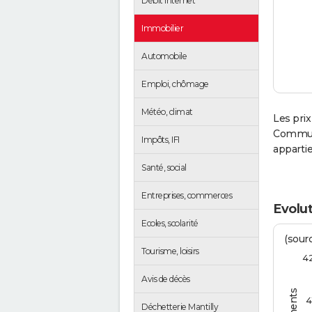
Débit Internet
Immobilier
Automobile
Emploi, chômage
Météo, climat
Les prix
Communa
Impôts, IFI
apparti
Santé, social
Entreprises, commerces
Evolut
Ecoles, scolarité
(sourc
Tourisme, loisirs
4
Avis de décès
4
Déchetterie Mantilly