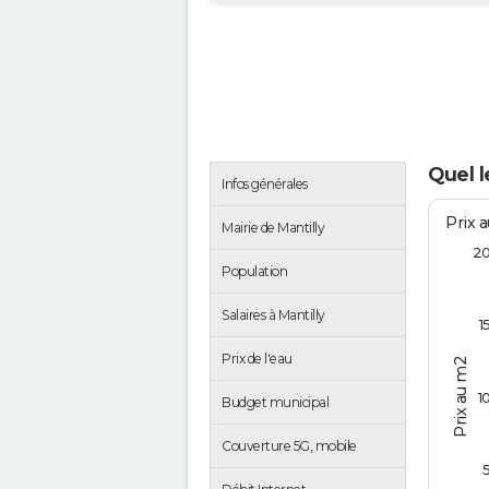
Quel l
Infos générales
Prix 
Mairie de Mantilly
2
Population
Salaires à Mantilly
1
Prix de l'eau
Prix au m2
1
Budget municipal
Couverture 5G, mobile