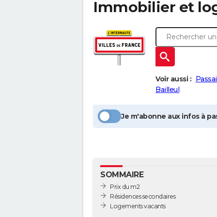
Immobilier et l
Voir aussi :
Passai
Bailleul
Je m'abonne aux infos à pas
SOMMAIRE
Prix du m2
Résidences secondaires
Logements vacants