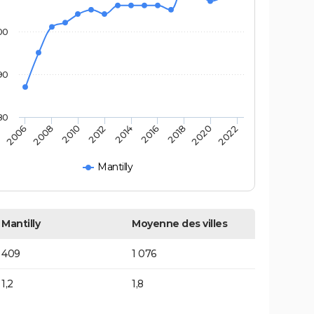
00
90
80
2016
2014
2012
2010
2008
2006
2022
2020
2018
Mantilly
Mantilly
Moyenne des villes
409
1 076
1,2
1,8