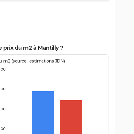
e prix du m2 à Mantilly ?
au m2 (source : estimations JDN)
000
500
000
500