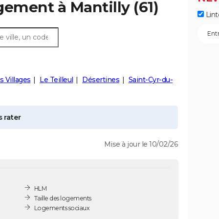
ogement à
Mantilly
(61)
Lint
s Villages
Le Teilleul
Désertines
Saint-Cyr-du-
 rater
Mise à jour le 10/02/26
HLM
Taille des logements
Logements sociaux