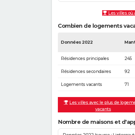
Les villes où
Combien de logements vacan
Données 2022
Manti
Résidences principales
245
Résidences secondaires
92
Logements vacants
71
Les villes avec le plus de logem
vacants
Nombre de maisons et d'app