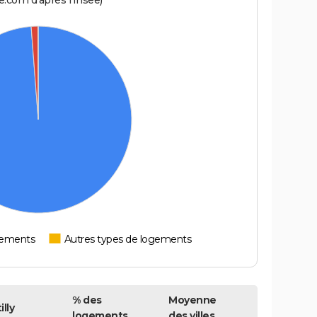
.com d'après l'Insee)
tements
Autres types de logements
% des
Moyenne
lly
logements
des villes