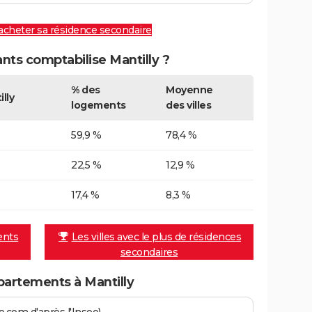
 acheter sa résidence secondaire
ts comptabilise Mantilly ?
% des
Moyenne
lly
logements
des villes
59,9 %
78,4 %
22,5 %
12,9 %
17,4 %
8,3 %
ents
Les villes avec le plus de résidences
secondaires
artements à Mantilly