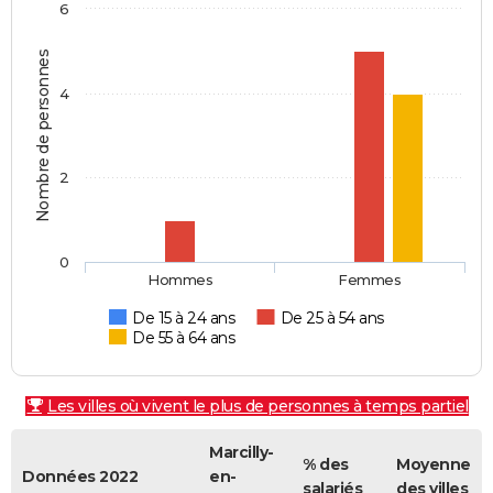
6
Nombre de personnes
4
2
0
Hommes
Femmes
De 15 à 24 ans
De 25 à 54 ans
De 55 à 64 ans
Les villes où vivent le plus de personnes à temps partiel
Marcilly-
% des
Moyenne
Données 2022
en-
salariés
des villes