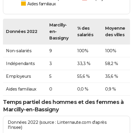
Aides familiaux
Marcilly-
% des
Moyenne
Données 2022
en-
salariés
des villes
Bassigny
Non-salariés
9
100%
100%
Indépendants
3
33,3 %
58,2 %
Employeurs
5
55,6 %
35,6 %
Aides familiaux
0
0,0 %
0,9 %
Temps partiel des hommes et des femmes à
Marcilly-en-Bassigny
Données 2022 (source : Linternaute.com d'après
l'Insee)