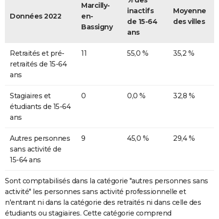
% des
Marcilly-
inactifs
Moyenne
Données 2022
en-
de 15-64
des villes
Bassigny
ans
Retraités et pré-
11
55,0 %
35,2 %
retraités de 15-64
ans
Stagiaires et
0
0,0 %
32,8 %
étudiants de 15-64
ans
Autres personnes
9
45,0 %
29,4 %
sans activité de
15-64 ans
Sont comptabilisés dans la catégorie "autres personnes sans
activité" les personnes sans activité professionnelle et
n'entrant ni dans la catégorie des retraités ni dans celle des
étudiants ou stagiaires. Cette catégorie comprend