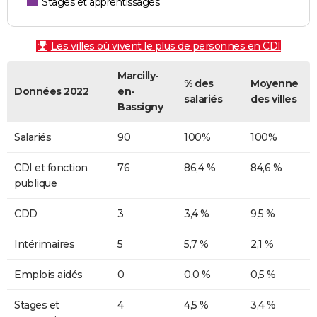
Stages et apprentissages
Les villes où vivent le plus de personnes en CDI
Marcilly-
% des
Moyenne
Données 2022
en-
salariés
des villes
Bassigny
Salariés
90
100%
100%
CDI et fonction
76
86,4 %
84,6 %
publique
CDD
3
3,4 %
9,5 %
Intérimaires
5
5,7 %
2,1 %
Emplois aidés
0
0,0 %
0,5 %
Stages et
4
4,5 %
3,4 %