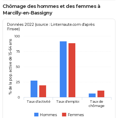
Chômage des hommes et des femmes à
Marcilly-en-Bassigny
Données 2022 (source : Linternaute.com d'après
l'Insee)
100
% de la pop. active de 15-64 ans
75
50
25
0
Taux d'activité
Taux d'emploi
Taux de
chômage
Hommes
Femmes