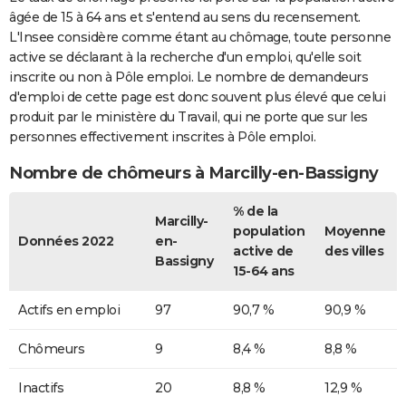
âgée de 15 à 64 ans et s'entend au sens du recensement.
L'Insee considère comme étant au chômage, toute personne
active se déclarant à la recherche d'un emploi, qu'elle soit
inscrite ou non à Pôle emploi. Le nombre de demandeurs
d'emploi de cette page est donc souvent plus élevé que celui
produit par le ministère du Travail, qui ne porte que sur les
personnes effectivement inscrites à Pôle emploi.
Nombre de chômeurs à Marcilly-en-Bassigny
% de la
Marcilly-
population
Moyenne
Données 2022
en-
active de
des villes
Bassigny
15-64 ans
Actifs en emploi
97
90,7 %
90,9 %
Chômeurs
9
8,4 %
8,8 %
Inactifs
20
8,8 %
12,9 %