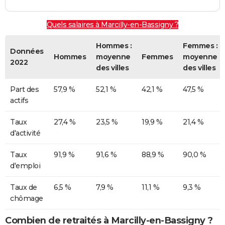
Quels salaires à Marcilly-en-Bassigny ?
Hommes :
Femmes :
Données
Hommes
moyenne
Femmes
moyenne
2022
des villes
des villes
Part des
57,9 %
52,1 %
42,1 %
47,5 %
actifs
Taux
27,4 %
23,5 %
19,9 %
21,4 %
d'activité
Taux
91,9 %
91,6 %
88,9 %
90,0 %
d'emploi
Taux de
6,5 %
7,9 %
11,1 %
9,3 %
chômage
Combien de retraités à Marcilly-en-Bassigny ?