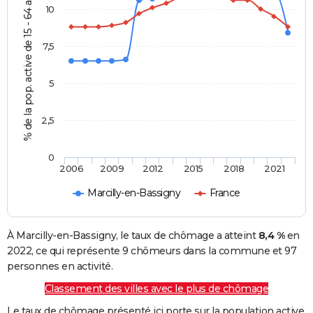
% de la pop. active de 15 - 64 ans
10
7,5
5
2,5
0
2006
2009
2012
2015
2018
2021
Marcilly-en-Bassigny
France
À Marcilly-en-Bassigny, le taux de chômage a atteint
8,4 %
en
2022, ce qui représente 9 chômeurs dans la commune et 97
personnes en activité.
Classement des villes avec le plus de chômage
Le taux de chômage présenté ici porte sur la population active