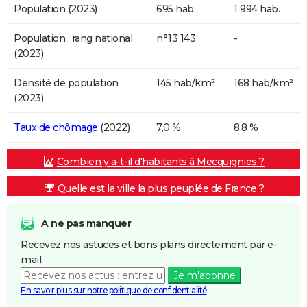
Population (2023)
695 hab.
1 994 hab.
Population : rang national
n°13 143
-
(2023)
Densité de population
145 hab/km²
168 hab/km²
(2023)
Taux de chômage
(2022)
7,0 %
8,8 %
Combien y a-t-il d'habitants à Mecquignies ?
Quelle est la ville la plus peuplée de France ?
A ne pas manquer
Recevez nos astuces et bons plans directement par e-
mail.
Je m'abonne
En savoir plus sur notre politique de confidentialité