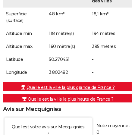
des villes
Superficie
4,8 km²
18,1 km²
(surface)
Altitude min.
118 mètre(s)
194 mètres
Altitude max.
160 mètre(s)
395 mètres
Latitude
50.270431
-
Longitude
3.802482
-
Quelle est la ville la plus grande de France ?
Quelle est la ville la plus haute de France ?
Avis sur Mecquignies
Note moyenne :
Quel est votre avis sur Mecquignies
0
?