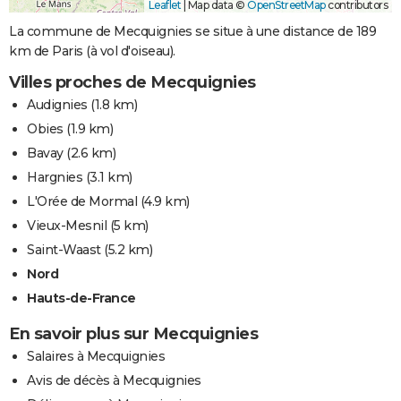
Leaflet
|
Map data ©
OpenStreetMap
contributors
La commune de Mecquignies se situe à une distance de 189
km de Paris (à vol d'oiseau).
Villes proches de Mecquignies
Audignies
(1.8 km)
Obies
(1.9 km)
Bavay
(2.6 km)
Hargnies
(3.1 km)
L'Orée de Mormal
(4.9 km)
Vieux-Mesnil
(5 km)
Saint-Waast
(5.2 km)
Nord
Hauts-de-France
En savoir plus sur Mecquignies
Salaires à Mecquignies
Avis de décès à Mecquignies