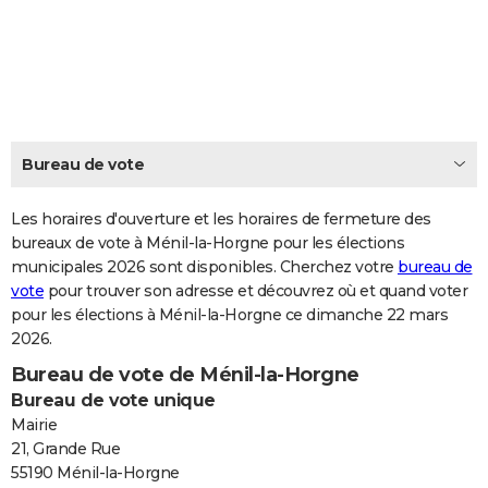
City break
Voyage de noces
Climat
Destinations
Voyage nature
Forum
+
PHOTO
GUIDES D'ACHAT
BONS PLANS
CARTE DE VOEUX
Bureau de vote
Carte Bonne année
Carte Pâques
Carte de Noël
Carte Saint-Valentin
Carte d'anniversaire
DICTIONNAIRE
Les horaires d'ouverture et les horaires de fermeture des
Biographies
Expressions
bureaux de vote à Ménil-la-Horgne pour les élections
Dictionnaire
Citations
Proverbes
PROGRAMME TV
municipales 2026 sont disponibles. Cherchez votre
bureau de
vote
pour trouver son adresse et découvrez où et quand voter
COPAINS D'AVANT
pour les élections à Ménil-la-Horgne ce dimanche 22 mars
Se connecter
Collèges
Universités
Service militaire
S'inscrire
Lycées
Primaires
Entreprises
Avis de recherche
AVIS DE DÉCÈS
2026.
Bureau de vote de Ménil-la-Horgne
FORUM
Bureau de vote unique
Lifestyle
Sport
Television
Cinema
Bricolage
Culture
Auto
Voyage
Mairie
21, Grande Rue
55190 Ménil-la-Horgne