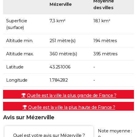
Moyenne
Mézerville
des villes
Superficie
7,3 km²
18,1 km²
(surface)
Altitude min.
251 mètre(s)
194 mètres
Altitude max.
360 mètre(s)
395 mètres
Latitude
43.251006
-
Longitude
1.784282
-
Quelle est la ville la plus grande de France ?
Quelle est la ville la plus haute de France ?
Avis sur Mézerville
Note moyenne :
Quel est votre avis sur Mézerville ?