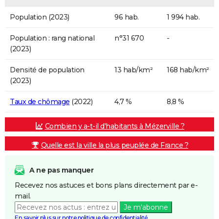
Population (2023)
96 hab.
1 994 hab.
Population : rang national
n°31 670
-
(2023)
Densité de population
13 hab/km²
168 hab/km²
(2023)
Taux de chômage
(2022)
4,7 %
8,8 %
Combien y a-t-il d'habitants à Mézerville ?
Quelle est la ville la plus peuplée de France ?
A ne pas manquer
Recevez nos astuces et bons plans directement par e-
mail.
Je m'abonne
En savoir plus sur notre politique de confidentialité