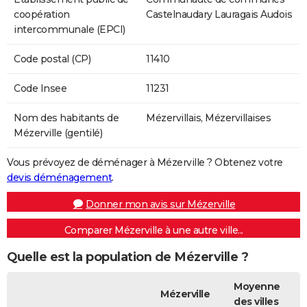
coopération
Castelnaudary Lauragais Audois
intercommunale (EPCI)
Code postal (CP)
11410
Code Insee
11231
Nom des habitants de
Mézervillais, Mézervillaises
Mézerville (gentilé)
Vous prévoyez de déménager à Mézerville ? Obtenez votre
devis déménagement
.
Donner mon avis sur Mézerville
Comparer Mézerville à une autre ville...
Quelle est la population de Mézerville ?
Moyenne
Mézerville
des villes