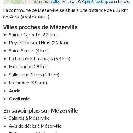
Leaflet
|
Map data ©
OpenStreetMap
contributors
La commune de Mézerville se situe à une distance de 625 km
de Paris (à vol d'oiseau).
Villes proches de Mézerville
Sainte-Camelle
(2.2 km)
Peyrefitte-sur-l'Hers
(2.7 km)
Saint-Sernin
(3 km)
La Louvière-Lauragais
(3.3 km)
Montauriol
(4.8 km)
Salles-sur-l'Hers
(4.9 km)
Molandier
(4.9 km)
Aude
Occitanie
En savoir plus sur Mézerville
Salaires à Mézerville
Avis de décès à Mézerville