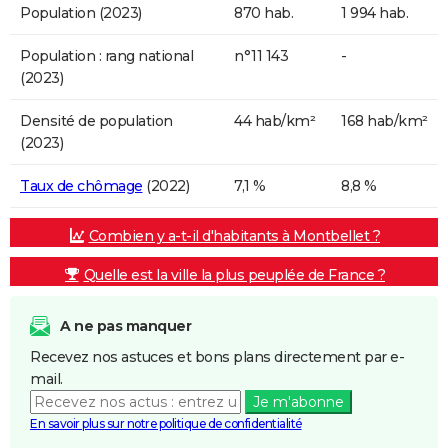
Population (2023)
870 hab.
1 994 hab.
Population : rang national
n°11 143
-
(2023)
Densité de population
44 hab/km²
168 hab/km²
(2023)
Taux de chômage
(2022)
7,1 %
8,8 %
Combien y a-t-il d'habitants à Montbellet ?
Quelle est la ville la plus peuplée de France ?
A ne pas manquer
Recevez nos astuces et bons plans directement par e-
mail.
Je m'abonne
En savoir plus sur notre politique de confidentialité