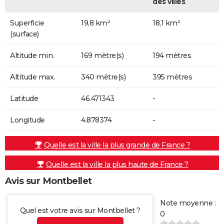
des villes
Superficie
19,8 km²
18,1 km²
(surface)
Altitude min.
169 mètre(s)
194 mètres
Altitude max.
340 mètre(s)
395 mètres
Latitude
46.471343
-
Longitude
4.878374
-
Quelle est la ville la plus grande de France ?
Quelle est la ville la plus haute de France ?
Avis sur Montbellet
Note moyenne :
Quel est votre avis sur Montbellet ?
0