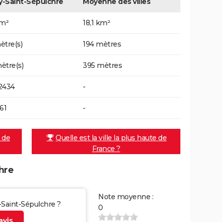
-Saint-Sépulchre
Moyenne des villes
km²
18,1 km²
ètre(s)
194 mètres
ètre(s)
395 mètres
2434
-
61
-
e de
Quelle est la ville la plus haute de
France ?
hre
Note moyenne :
-Saint-Sépulchre ?
0
vis