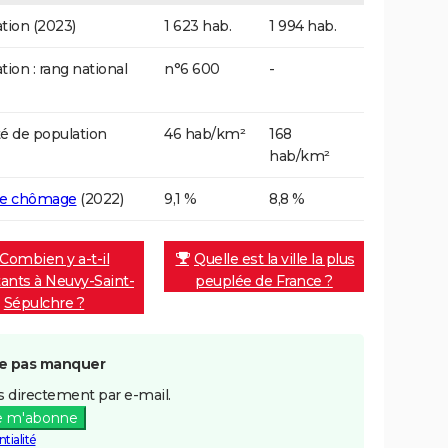
tion (2023)
1 623 hab.
1 994 hab.
tion : rang national
n°6 600
-
é de population
46 hab/km²
168
hab/km²
de chômage
(2022)
9,1 %
8,8 %
Combien y a-t-il
Quelle est la ville la plus
tants à Neuvy-Saint-
peuplée de France ?
Sépulchre ?
e pas manquer
 directement par e-mail.
e m'abonne
tialité