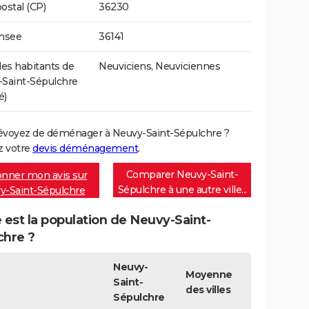
ostal (CP)
36230
Insee
36141
s habitants de
Neuviciens, Neuviciennes
Saint-Sépulchre
é)
évoyez de déménager à Neuvy-Saint-Sépulchre ?
 votre
devis déménagement
.
Comparer Neuvy-Saint-
nner mon avis sur
Sépulchre à une autre ville...
y-Saint-Sépulchre
 est la population de Neuvy-Saint-
chre ?
Neuvy-
Moyenne
Saint-
des villes
Sépulchre