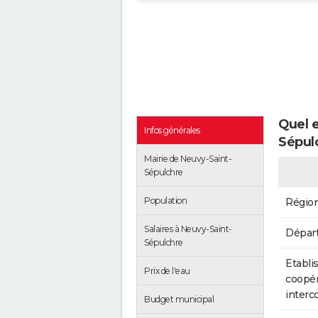
Quel e
Infos générales
Sépul
Mairie de Neuvy-Saint-
Sépulchre
Population
Régio
Salaires à Neuvy-Saint-
Dépar
Sépulchre
Etabli
Prix de l'eau
coopér
inter
Budget municipal