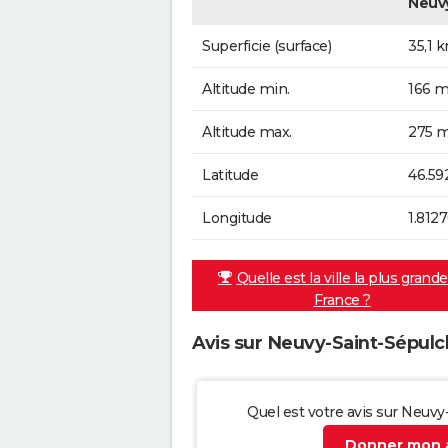
Neuvy
Superficie (surface)
35,1 
Altitude min.
166 m
Altitude max.
275 m
Latitude
46.59
Longitude
1.8127
Quelle est la ville la plus grand
France ?
Avis sur Neuvy-Saint-Sépulc
Quel est votre avis sur Neuvy
Donner mon a