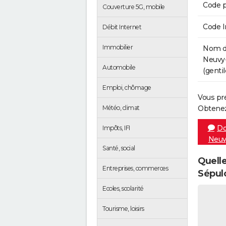
Code p
Couverture 5G, mobile
Code 
Débit Internet
Immobilier
Nom de
Neuvy-
Automobile
(gentil
Emploi, chômage
Vous pr
Météo, climat
Obtenez
Do
Impôts, IFI
Neuv
Santé, social
Quelle
Entreprises, commerces
Sépul
Ecoles, scolarité
Tourisme, loisirs