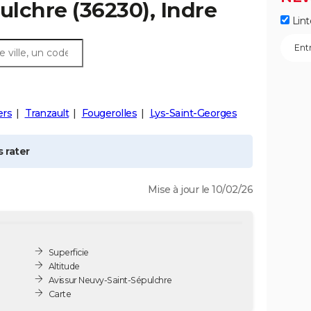
ulchre
(36230), Indre
Lint
rs
Tranzault
Fougerolles
Lys-Saint-Georges
 rater
Mise à jour le 10/02/26
Superficie
Altitude
Avis sur Neuvy-Saint-Sépulchre
Carte