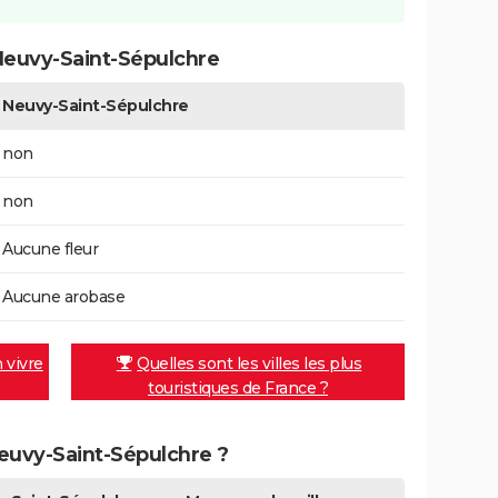
Neuvy-Saint-Sépulchre
Neuvy-Saint-Sépulchre
non
non
Aucune fleur
Aucune arobase
n vivre
Quelles sont les villes les plus
touristiques de France ?
Neuvy-Saint-Sépulchre ?