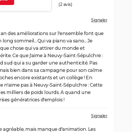
(
2
avis)
Signaler
is 1 an des améliorations sur l'ensemble font que
n long sommeil... Qui va piano va sano... Je
lque chose qui va attirer du monde et
mérite. Ce que j'aime à Neuvy-Saint-Sépulchre :
d sud qui a su garder une authenticité. Pas
, mais bien dans sa campagne pour son calme
ches encore existants et un collège ! En
 je n'aime pas à Neuvy-Saint-Sépulchre : Cette
s milliers de poids lourds. A quand une
ses génératrices d'emplois !
Signaler
vie agréable, mais manque d'animation. Les