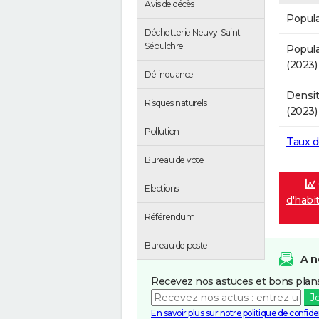
Avis de décès
Popula
Déchetterie Neuvy-Saint-
Sépulchre
Popula
(2023)
Délinquance
Densit
Risques naturels
(2023)
Pollution
Taux 
Bureau de vote
Elections
d'habi
Référendum
Bureau de poste
A n
Recevez nos astuces et bons plans
J
En savoir plus sur notre politique de confiden